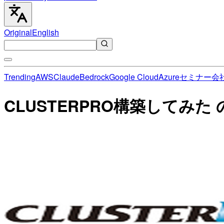
Original
English
Trending
AWS
Claude
Bedrock
Google Cloud
Azure
セミナー
会
CLUSTERPRO構築してみた