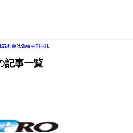
社説明会
勉強会
事例
採用
 の記事一覧