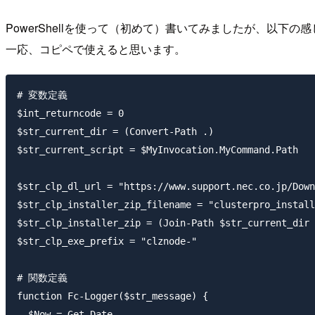
PowerShellを使って（初めて）書いてみましたが、以下
一応、コピペで使えると思います。
# 変数定義

$int_returncode = 0

$str_current_dir = (Convert-Path .)

$str_current_script = $MyInvocation.MyCommand.Path

$str_clp_dl_url = "https://www.support.nec.co.jp/Down
$str_clp_installer_zip_filename = "clusterpro_install
$str_clp_installer_zip = (Join-Path $str_current_dir 
$str_clp_exe_prefix = "clznode-"

# 関数定義

function Fc-Logger($str_message) {

  $Now = Get-Date
