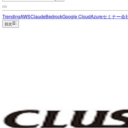
Trending
AWS
Claude
Bedrock
Google Cloud
Azure
セミナー
会
目次