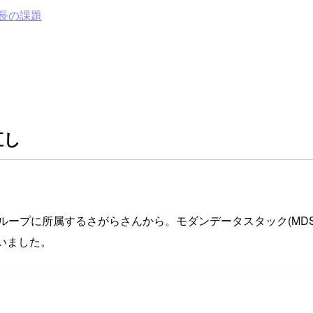
長の課題
直し
ループに所属するさがらさんから。モダンデータスタック(MD
ていました。