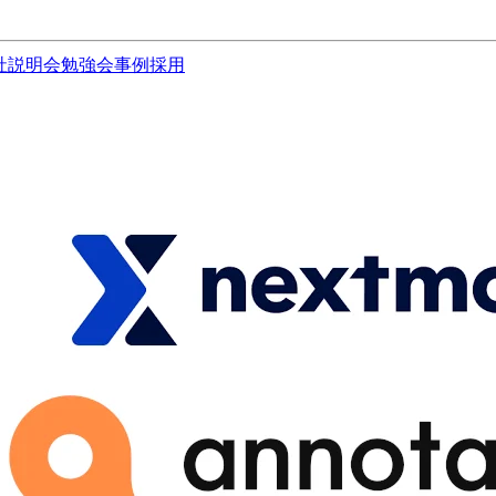
社説明会
勉強会
事例
採用