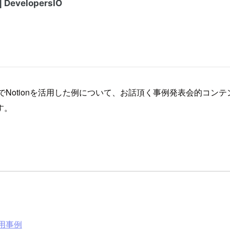
でNotionを活用した例について、お話頂く事例発表会的コ
す。
活用事例