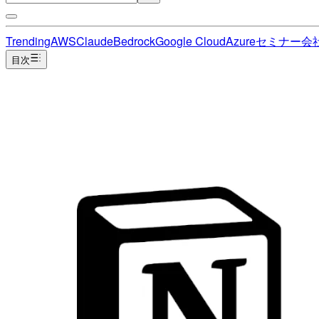
Trending
AWS
Claude
Bedrock
Google Cloud
Azure
セミナー
会
目次