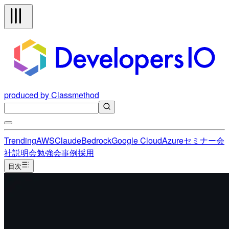
produced by Classmethod
Trending
AWS
Claude
Bedrock
Google Cloud
Azure
セミナー
会
社説明会
勉強会
事例
採用
目次