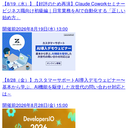
【8/19（水）】【好評のため再演】Claude Coworkセミナー
ビジネス職向け初級編｜日常業務をAIで自動化する「正しい
始め方」
開催前
2026年8月19日(水) 13:00
【8/28（金）】カスタマーサポートAI導入デモウェビナー〜
基本から学ぶ、AI機能を駆使した次世代の問い合わせ対応と
は～
開催前
2026年8月28日(金) 15:00