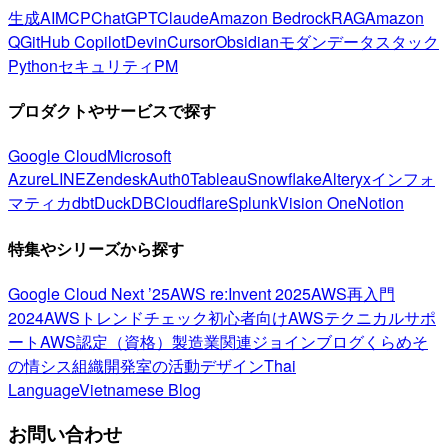
生成AI
MCP
ChatGPT
Claude
Amazon Bedrock
RAG
Amazon
Q
GitHub Copilot
Devin
Cursor
Obsidian
モダンデータスタック
Python
セキュリティ
PM
プロダクトやサービスで探す
Google Cloud
Microsoft
Azure
LINE
Zendesk
Auth0
Tableau
Snowflake
Alteryx
インフォ
マティカ
dbt
DuckDB
Cloudflare
Splunk
Vision One
Notion
特集やシリーズから探す
Google Cloud Next ’25
AWS re:Invent 2025
AWS再入門
2024
AWSトレンドチェック
初心者向け
AWSテクニカルサポ
ート
AWS認定（資格）
製造業関連
ジョインブログ
くらめそ
の情シス
組織開発室の活動
デザイン
Thai
Language
Vietnamese Blog
お問い合わせ