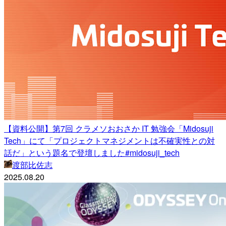
【資料公開】第7回 クラメソおおさか IT 勉強会「Midosuji
Tech」にて「プロジェクトマネジメントは不確実性との対
話だ」という題名で登壇しました#midosuji_tech
渡部比佐志
2025.08.20