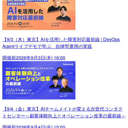
【9/3（木）東京】AIを活用した障害対応最前線 | DevOps
Agentライブデモで学ぶ、自律型運用の実践
開催前
2026年9月3日(木) 16:00
【9/4（金）東京】AIチームメイトが変える次世代コンタク
トセンター～顧客体験向上とオペレーション改革の最前線～
開催前
2026年9月4日(金) 15:00