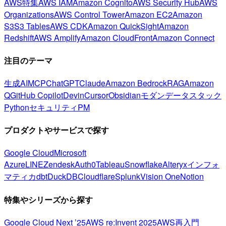
AWS特集
AWS IAM
Amazon Cognito
AWS Security Hub
AWS
Organizations
AWS Control Tower
Amazon EC2
Amazon
S3
S3 Tables
AWS CDK
Amazon QuickSight
Amazon
Redshift
AWS Amplify
Amazon CloudFront
Amazon Connect
注目のテーマ
生成AI
MCP
ChatGPT
Claude
Amazon Bedrock
RAG
Amazon
Q
GitHub Copilot
Devin
Cursor
Obsidian
モダンデータスタック
Python
セキュリティ
PM
プロダクトやサービスで探す
Google Cloud
Microsoft
Azure
LINE
Zendesk
Auth0
Tableau
Snowflake
Alteryx
インフォ
マティカ
dbt
DuckDB
Cloudflare
Splunk
Vision One
Notion
特集やシリーズから探す
Google Cloud Next ’25
AWS re:Invent 2025
AWS再入門