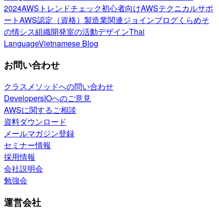
2024
AWSトレンドチェック
初心者向け
AWSテクニカルサポ
ート
AWS認定（資格）
製造業関連
ジョインブログ
くらめそ
の情シス
組織開発室の活動
デザイン
Thai
Language
Vietnamese Blog
お問い合わせ
クラスメソッドへの問い合わせ
DevelopersIOへのご意見
AWSに関するご相談
資料ダウンロード
メールマガジン登録
セミナー情報
採用情報
会社説明会
勉強会
運営会社