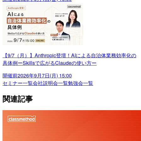
【9/7（月）】Anthropic登壇！AIによる自治体業務効率化の
具体例ーSkillsで広がるClaudeの使い方ー
開催前
2026年9月7日(月) 15:00
セミナー一覧
会社説明会一覧
勉強会一覧
関連記事