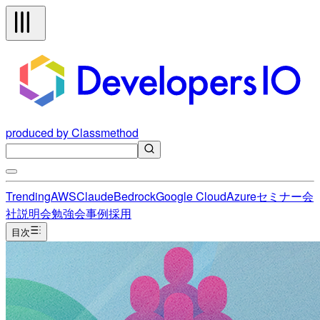
produced by Classmethod
Trending
AWS
Claude
Bedrock
Google Cloud
Azure
セミナー
会
社説明会
勉強会
事例
採用
目次