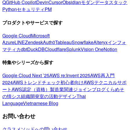
Q
GitHub Copilot
Devin
Cursor
Obsidian
モダンデータスタック
Python
セキュリティ
PM
プロダクトやサービスで探す
Google Cloud
Microsoft
Azure
LINE
Zendesk
Auth0
Tableau
Snowflake
Alteryx
インフォ
マティカ
dbt
DuckDB
Cloudflare
Splunk
Vision One
Notion
特集やシリーズから探す
Google Cloud Next ’25
AWS re:Invent 2025
AWS再入門
2024
AWSトレンドチェック
初心者向け
AWSテクニカルサポ
ート
AWS認定（資格）
製造業関連
ジョインブログ
くらめそ
の情シス
組織開発室の活動
デザイン
Thai
Language
Vietnamese Blog
お問い合わせ
クラスメソッドへの問い合わせ