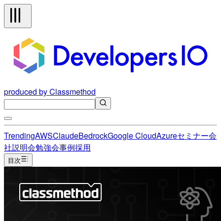
produced by Classmethod
Trending
AWS
Claude
Bedrock
Google Cloud
Azure
セミナー
会
社説明会
勉強会
事例
採用
目次