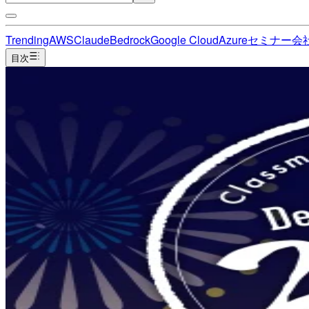
Trending
AWS
Claude
Bedrock
Google Cloud
Azure
セミナー
会
目次