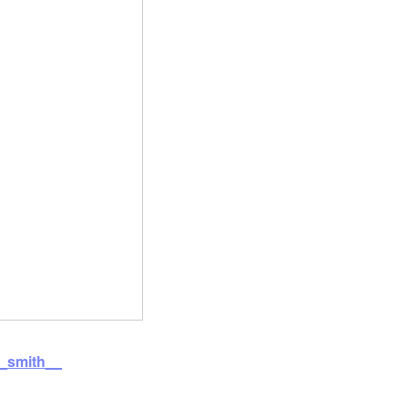
_smith__