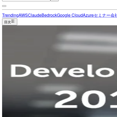
Trending
AWS
Claude
Bedrock
Google Cloud
Azure
セミナー
会
目次