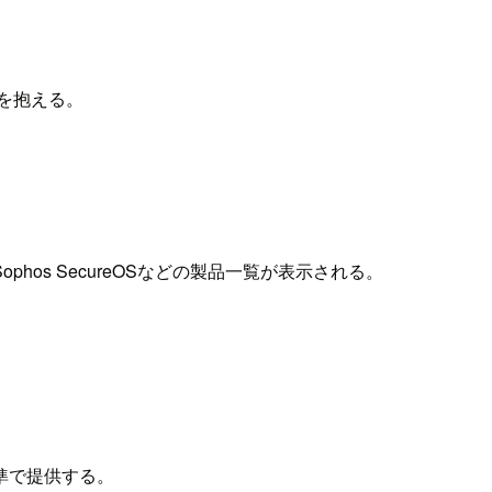
人を抱える。
。
）
TM、Sophos SecureOSなどの製品一覧が表示される。
準で提供する。