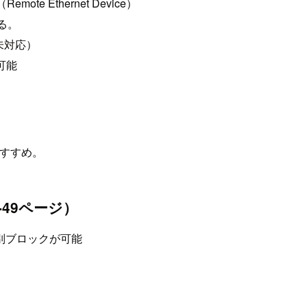
 Ethernet Device）
いる。
は未対応）
用可能
おすすめ。
49ページ）
国別ブロックが可能