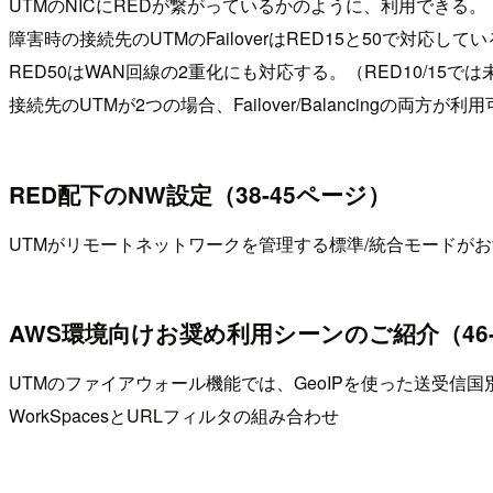
UTMのNICにREDが繋がっているかのように、利用できる。（Remote
障害時の接続先のUTMのFailoverはRED15と50で対応して
RED50はWAN回線の2重化にも対応する。（RED10/15で
接続先のUTMが2つの場合、Failover/Balancingの両方が利
RED配下のNW設定（38-45ページ）
UTMがリモートネットワークを管理する標準/統合モードが
AWS環境向けお奨め利用シーンのご紹介（46-
UTMのファイアウォール機能では、GeoIPを使った送受信
WorkSpacesとURLフィルタの組み合わせ