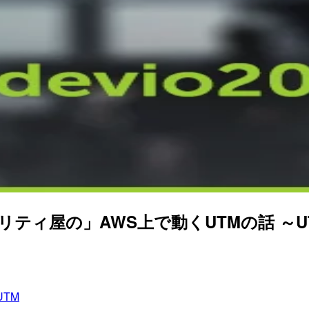
) 「セキュリティ屋の」AWS上で動くUTMの
UTM