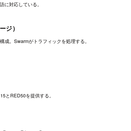
言語に対応している。
20ページ）
）の構成。Swarmがトラフィックを処理する。
5とRED50を提供する。