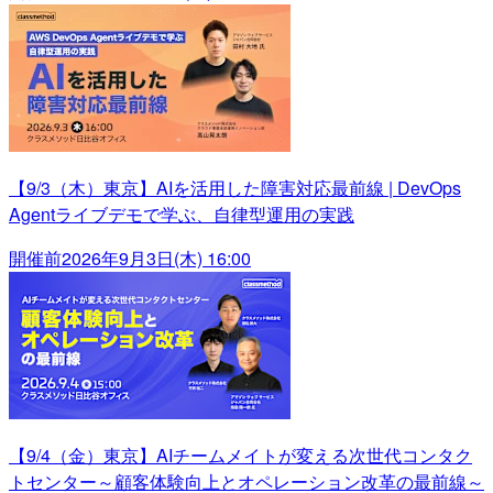
【9/3（木）東京】AIを活用した障害対応最前線 | DevOps
Agentライブデモで学ぶ、自律型運用の実践
開催前
2026年9月3日(木) 16:00
【9/4（金）東京】AIチームメイトが変える次世代コンタク
トセンター～顧客体験向上とオペレーション改革の最前線～