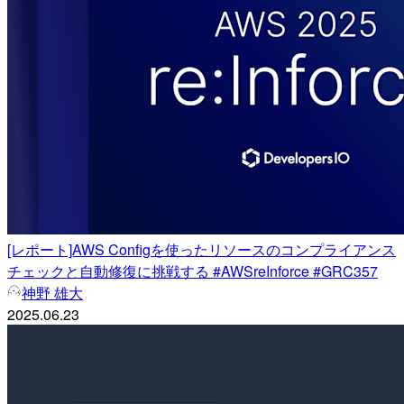
[レポート]AWS Configを使ったリソースのコンプライアンス
チェックと自動修復に挑戦する #AWSreInforce #GRC357
神野 雄大
2025.06.23