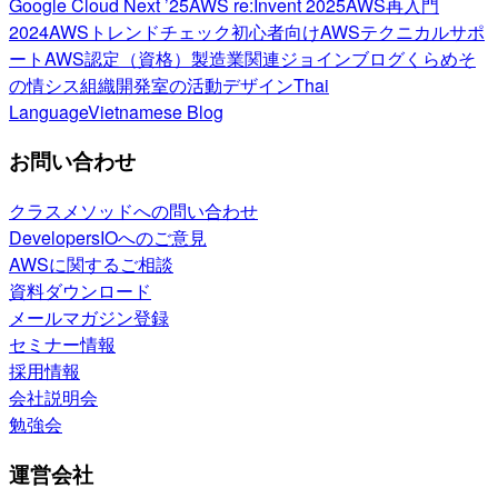
Google Cloud Next ’25
AWS re:Invent 2025
AWS再入門
2024
AWSトレンドチェック
初心者向け
AWSテクニカルサポ
ート
AWS認定（資格）
製造業関連
ジョインブログ
くらめそ
の情シス
組織開発室の活動
デザイン
Thai
Language
Vietnamese Blog
お問い合わせ
クラスメソッドへの問い合わせ
DevelopersIOへのご意見
AWSに関するご相談
資料ダウンロード
メールマガジン登録
セミナー情報
採用情報
会社説明会
勉強会
運営会社