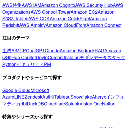
AWS特集
AWS IAM
Amazon Cognito
AWS Security Hub
AWS
Organizations
AWS Control Tower
Amazon EC2
Amazon
S3
S3 Tables
AWS CDK
Amazon QuickSight
Amazon
Redshift
AWS Amplify
Amazon CloudFront
Amazon Connect
注目のテーマ
生成AI
MCP
ChatGPT
Claude
Amazon Bedrock
RAG
Amazon
Q
GitHub Copilot
Devin
Cursor
Obsidian
モダンデータスタック
Python
セキュリティ
PM
プロダクトやサービスで探す
Google Cloud
Microsoft
Azure
LINE
Zendesk
Auth0
Tableau
Snowflake
Alteryx
インフォ
マティカ
dbt
DuckDB
Cloudflare
Splunk
Vision One
Notion
特集やシリーズから探す