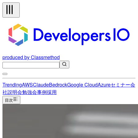
produced by Classmethod
Trending
AWS
Claude
Bedrock
Google Cloud
Azure
セミナー
会
社説明会
勉強会
事例
採用
目次