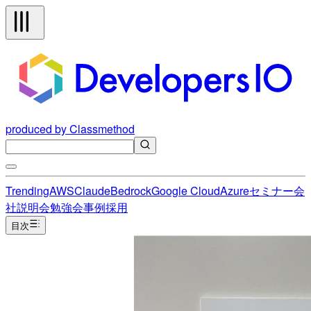
produced by Classmethod
Trending
AWS
Claude
Bedrock
Google Cloud
Azure
セミナー
会
社説明会
勉強会
事例
採用
目次