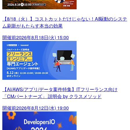
【8/18（火）】コストカットだけじゃない！AI駆動のシステ
ム刷新がもたらす本当の効果
開催前
2026年8月18日(火) 15:00
【AI/AWS/アプリ/データ案件特集】ITフリーランス向け
「CMパートナーズ」 説明会 by クラスメソッド
開催前
2026年8月12日(水) 19:00