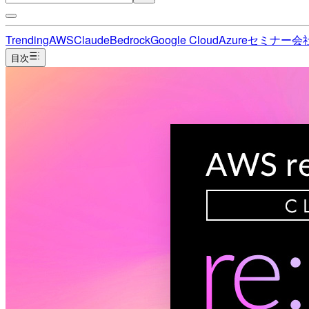
Trending
AWS
Claude
Bedrock
Google Cloud
Azure
セミナー
会
目次