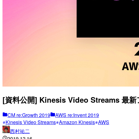
[資料公開] Kinesis Video Streams 
CM re:Growth 2019
AWS re:Invent 2019
Kinesis Video Streams
Amazon Kinesis
AWS
西村祐二
2019.12.16