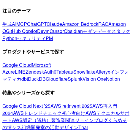
注目のテーマ
生成AI
MCP
ChatGPT
Claude
Amazon Bedrock
RAG
Amazon
Q
GitHub Copilot
Devin
Cursor
Obsidian
モダンデータスタック
Python
セキュリティ
PM
プロダクトやサービスで探す
Google Cloud
Microsoft
Azure
LINE
Zendesk
Auth0
Tableau
Snowflake
Alteryx
インフォ
マティカ
dbt
DuckDB
Cloudflare
Splunk
Vision One
Notion
特集やシリーズから探す
Google Cloud Next ’25
AWS re:Invent 2025
AWS再入門
2024
AWSトレンドチェック
初心者向け
AWSテクニカルサポ
ート
AWS認定（資格）
製造業関連
ジョインブログ
くらめそ
の情シス
組織開発室の活動
デザイン
Thai