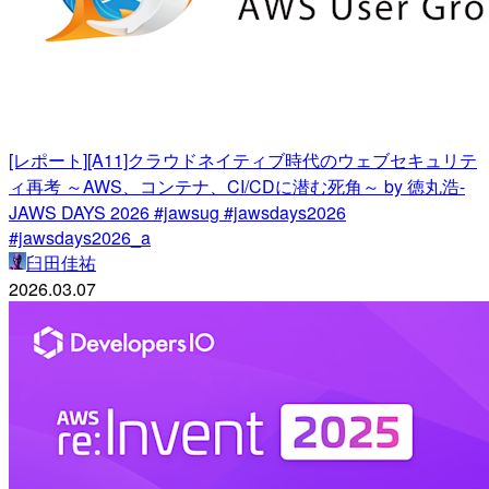
[レポート][A11]クラウドネイティブ時代のウェブセキュリテ
ィ再考 ～AWS、コンテナ、CI/CDに潜む死角～ by 徳丸浩-
JAWS DAYS 2026 #jawsug #jawsdays2026
#jawsdays2026_a
臼田佳祐
2026.03.07