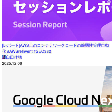
[レポート]AWS上のコンテナワークロードの脆弱性管理自動
化 #AWSreInvent #SEC332
臼田佳祐
2025.12.06