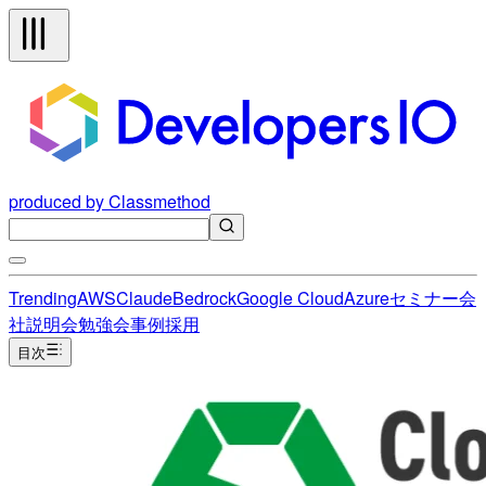
produced by Classmethod
Trending
AWS
Claude
Bedrock
Google Cloud
Azure
セミナー
会
社説明会
勉強会
事例
採用
目次