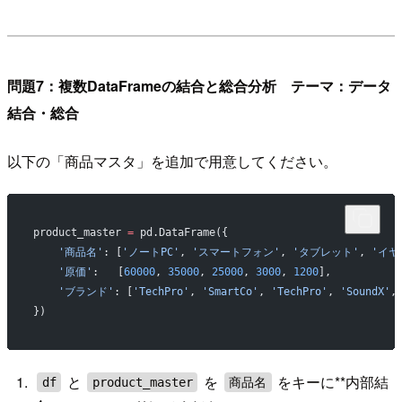
問題7：複数DataFrameの結合と総合分析 テーマ：データ
結合・総合
以下の「商品マスタ」を追加で用意してください。
product_master 
=
 pd.DataFrame({
    '商品名'
: [
'ノートPC'
, 
'スマートフォン'
, 
'タブレット'
, 
'イヤ
    '原価'
:   [
60000
, 
35000
, 
25000
, 
3000
, 
1200
],
    'ブランド'
: [
'TechPro'
, 
'SmartCo'
, 
'TechPro'
, 
'SoundX'
,
})
と
を
をキーに**内部結
df
product_master
商品名