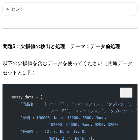
ヒント
問題5：欠損値の検出と処理 テーマ：データ前処理
以下の欠損値を含むデータを使ってください（共通データ
セットとは別）。
messy_data 
=
 {
    '商品名'
:   [
'ノートPC'
, 
'スマートフォン'
, 
'タブレット'
, 
'
                 'ノートPC'
, 
'スマートフォン'
, 
'タブレット'
, 
'
    '単価'
: [
98000
, 
None
, 
45000
, 
8500
, 
None
,
                 102000
, 
65000
, 
None
, 
9200
, 
3200
],
    '販売数'
:   [
2
, 
3
, 
None
, 
10
, 
8
,
                 None
, 
2
, 
4
, 
None
, 
7
],