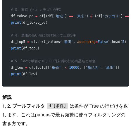
# 3. 東京 かつ カテゴリがPC
df_tokyo_pc 
=
 df[(df[
'地域'
] 
==
 '東京'
) 
&
 (df[
'カテゴリ'
] 
==
 
print
(df_tokyo_pc)
# 4. 単価の高い順に並び替えて上位5件
df_top5 
=
 df.sort_values(
'単価'
, 
ascending
=
False
).head(
5
)
print
(df_top5)
# 5. locで単価が10,000円未満の行の商品名と単価
df_low 
=
 df.loc[df[
'単価'
] 
<
 10000
, [
'商品名'
, 
'単価'
]]
print
(df_low)
解説
1, 2.
ブールフィルタ
は条件が True の行だけを返
df[条件]
します。これはpandasで最も頻繁に使うフィルタリングの
書き方です。