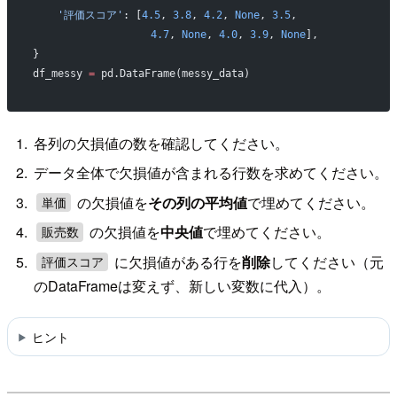
    '評価スコア'
: [
4.5
, 
3.8
, 
4.2
, 
None
, 
3.5
,
                   4.7
, 
None
, 
4.0
, 
3.9
, 
None
],
}
df_messy 
=
 pd.DataFrame(messy_data)
各列の欠損値の数を確認してください。
データ全体で欠損値が含まれる行数を求めてください。
の欠損値を
その列の平均値
で埋めてください。
単価
の欠損値を
中央値
で埋めてください。
販売数
に欠損値がある行を
削除
してください（元
評価スコア
のDataFrameは変えず、新しい変数に代入）。
ヒント