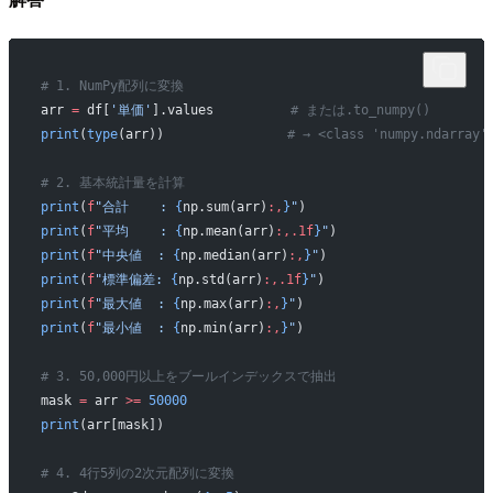
# 1. NumPy配列に変換
arr 
=
 df[
'単価'
].values          
# または.to_numpy()
print
(
type
(arr))                
# → <class 'numpy.ndarray'
# 2. 基本統計量を計算
print
(
f
"合計    : 
{
np.sum(arr)
:,
}
"
)
print
(
f
"平均    : 
{
np.mean(arr)
:,.1f
}
"
)
print
(
f
"中央値  : 
{
np.median(arr)
:,
}
"
)
print
(
f
"標準偏差: 
{
np.std(arr)
:,.1f
}
"
)
print
(
f
"最大値  : 
{
np.max(arr)
:,
}
"
)
print
(
f
"最小値  : 
{
np.min(arr)
:,
}
"
)
# 3. 50,000円以上をブールインデックスで抽出
mask 
=
 arr 
>=
 50000
print
(arr[mask])
# 4. 4行5列の2次元配列に変換