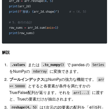
arr_2d 
=
 arr.reshape(
4
, 
5
)
print
(arr_2d)
print
(
f
"形状: 
{
arr_2d.shape
}
"
)      
# → (4, 5)
# 5. 各行の合計
row_sums 
=
 arr_2d.sum(
axis
=
1
)
print
(row_sums)
解説
または
で pandas の
.values
.to_numpy()
Series
をNumPyの
に変換できます。
ndarray
ブールインデックス
はNumPyの強力な機能です。
arr
とすると各要素が条件を満たすかの
>= 50000
True/False配列が返ります。それを
に渡す
arr[...]
と、Trueの要素だけが抽出されます。
は1次元の20要素の配列を「4行5列」
reshape(4, 5)