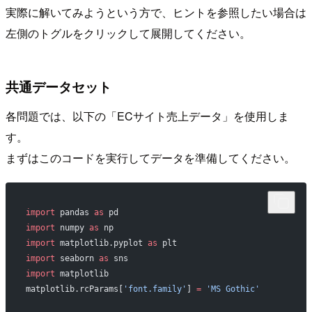
実際に解いてみようという方で、ヒントを参照したい場合は
左側のトグルをクリックして展開してください。
共通データセット
各問題では、以下の「ECサイト売上データ」を使用しま
す。
まずはこのコードを実行してデータを準備してください。
import
 pandas 
as
 pd
import
 numpy 
as
 np
import
 matplotlib.pyplot 
as
 plt
import
 seaborn 
as
 sns
import
 matplotlib
matplotlib.rcParams[
'font.family'
] 
=
 'MS Gothic'