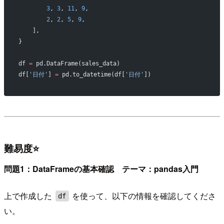
        3
, 
3
, 
11
, 
9
,
        2
, 
2
, 
5
, 
9
,
    ],
}
df 
=
 pd.DataFrame(sales_data)
df[
'日付'
] 
=
 pd.to_datetime(df[
'日付'
])
難易度⭐
問題1：DataFrameの基本確認 テーマ：pandas入門
上で作成した
を使って、以下の情報を確認してくださ
df
い。