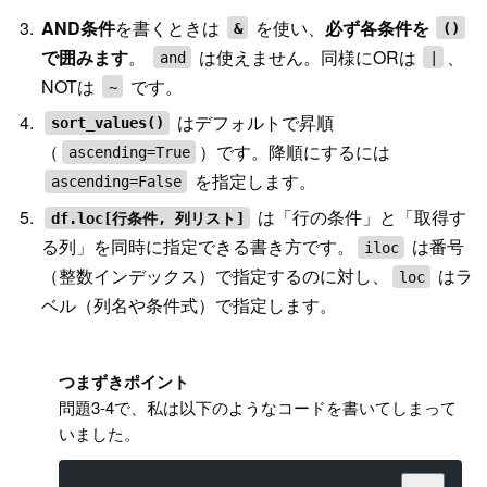
AND条件
を書くときは
を使い、
必ず各条件を
&
()
で囲みます
。
は使えません。同様にORは
、
and
|
NOTは
です。
~
はデフォルトで昇順
sort_values()
（
）です。降順にするには
ascending=True
を指定します。
ascending=False
は「行の条件」と「取得す
df.loc[行条件, 列リスト]
る列」を同時に指定できる書き方です。
は番号
iloc
（整数インデックス）で指定するのに対し、
はラ
loc
ベル（列名や条件式）で指定します。
!
つまずきポイント
問題3-4で、私は以下のようなコードを書いてしまって
いました。