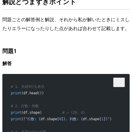
解説とつまずきポイント
問題ごとの解答例と解説、それから私が解いたときにミスし
たりエラーになったりした点があれば合わせて記載します。
問題1
解答
# 1. 先頭5行を表示
print
(df.head())
# 2. 行数・列数
print
(df.shape)          
# → (20, 6)
print
(
f
"行数: 
{
df.shape[
0
]
}
, 列数: 
{
df.shape[
1
]
}
"
)
# 3. 各列のデータ型