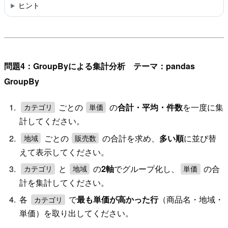
ヒント
問題4：GroupByによる集計分析 テーマ：pandas
GroupBy
ごとの
の
合計・平均・件数
を一度に集
カテゴリ
単価
計してください。
ごとの
の合計を求め、
多い順
に並び替
地域
販売数
えて表示してください。
と
の
2軸
でグループ化し、
の合
カテゴリ
地域
単価
計を集計してください。
各
で
最も単価が高かった行
（商品名・地域・
カテゴリ
単価）を取り出してください。