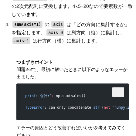
の2次元配列に変換します。4×5=20なので要素数が一致
しています。
の
は「どの方向に集計するか」
sum(axis=1)
axis
を指定します。
は列方向（縦）に集計し、
axis=0
は行方向（横）に集計します。
axis=1
!
つまずきポイント
問題2-2で、最初に解いたときに以下のようなエラーが
出ました。
print
(
'合計:'
+
 np.sum(sales))
TypeError
: can only concatenate 
str
 (
not
 "numpy.int6
エラーの原因とどう改善すればいいかを考えてみてく
ださい。