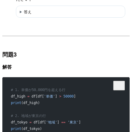
答え
問題3
解答
# 1. 単価が50,000円を超える行
df_high 
=
 df[df[
'単価'
] 
>
 50000
]
print
(df_high)
# 2. 地域が東京の行
df_tokyo 
=
 df[df[
'地域'
] 
==
 '東京'
]
print
(df_tokyo)