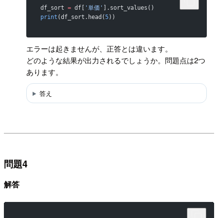
df_sort 
=
 df[
'単価'
].sort_values()
print
(df_sort.head(
5
))
エラーは起きませんが、正答とは違います。
どのような結果が出力されるでしょうか。問題点は2つ
あります。
答え
問題4
解答