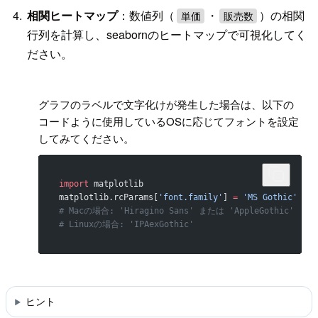
相関ヒートマップ
：数値列（
・
）の相関
単価
販売数
行列を計算し、seabornのヒートマップで可視化してく
ださい。
!
グラフのラベルで文字化けが発生した場合は、以下の
コードように使用しているOSに応じてフォントを設定
してみてください。
import
 matplotlib
matplotlib.rcParams[
'font.family'
] 
=
 'MS Gothic'
 # 
# Macの場合: 'Hiragino Sans' または 'AppleGothic'
# Linuxの場合: 'IPAexGothic'
ヒント