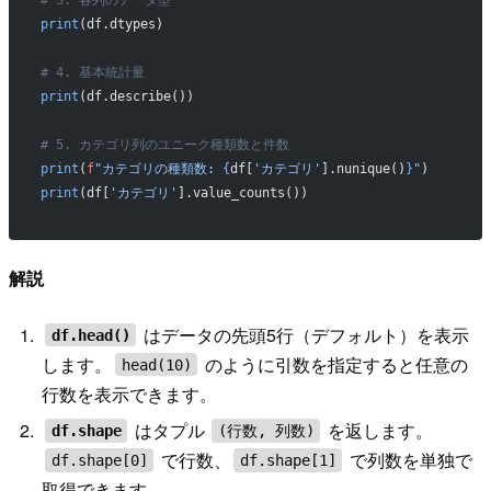
print
(df.dtypes)
# 4. 基本統計量
print
(df.describe())
# 5. カテゴリ列のユニーク種類数と件数
print
(
f
"カテゴリの種類数: 
{
df[
'カテゴリ'
].nunique()
}
"
)
print
(df[
'カテゴリ'
].value_counts())
解説
はデータの先頭5行（デフォルト）を表示
df.head()
します。
のように引数を指定すると任意の
head(10)
行数を表示できます。
はタプル
を返します。
df.shape
(行数, 列数)
で行数、
で列数を単独で
df.shape[0]
df.shape[1]
取得できます。