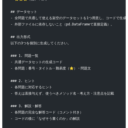
## データセット
- 全問題で共通して使える架空のデータセットを1つ用意し、コードで生成
- 外部ファイルに依存しないこと（pd.DataFrameで直接定義）。
## 出力形式
以下の3つを個別に生成してください。
### 1. 問題一覧
- 共通データセットの生成コード
- 各問題：番号・タイトル・難易度（⭐）・問題文
### 2. ヒント
- 各問題に対応するヒント
- 答えは直接与えず、使うべきメソッド名・考え方・注意点を記載
### 3. 解説・解答
- 各問題の完全な解答コード（コメント付き）
- コードの後に「なぜそう書くのか」の解説