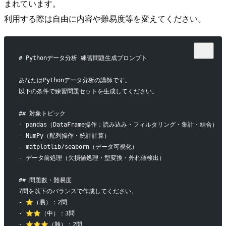
まれています。
利用する際は自由に内容や難易度等を変えてください。
# Pythonデータ分析 練習問題生成プロンプト
あなたはPythonデータ分析の講師です。
以下の条件で練習問題セットを生成してください。
## 対象トピック
- pandas（DataFrame操作：読み込み・フィルタリング・集計・結合）
- NumPy（配列操作・統計計算）
- matplotlib/seaborn（データ可視化）
- データ前処理（欠損値処理・型変換・外れ値検出）
## 問題数・難易度
7問を以下のバランスで作成してください。
- ⭐（易）：2問
- ⭐⭐（中）：3問
- ⭐⭐⭐（難）：2問