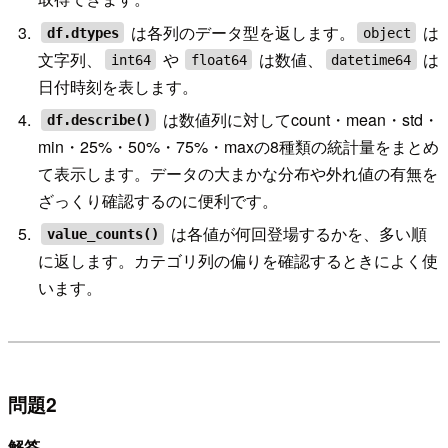
は各列のデータ型を返します。
は
df.dtypes
object
文字列、
や
は数値、
は
int64
float64
datetime64
日付時刻を表します。
は数値列に対してcount・mean・std・
df.describe()
min・25%・50%・75%・maxの8種類の統計量をまとめ
て表示します。データの大まかな分布や外れ値の有無を
ざっくり確認するのに便利です。
は各値が何回登場するかを、多い順
value_counts()
に返します。カテゴリ列の偏りを確認するときによく使
います。
問題2
解答