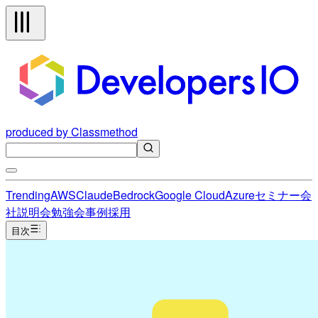
produced by Classmethod
Trending
AWS
Claude
Bedrock
Google Cloud
Azure
セミナー
会
社説明会
勉強会
事例
採用
目次