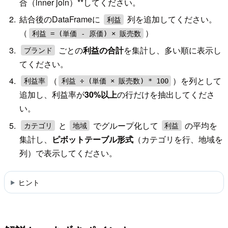
合（inner join）**してください。
結合後のDataFrameに
列を追加してください。
利益
（
）
利益 = (単価 - 原価) × 販売数
ごとの
利益の合計
を集計し、多い順に表示し
ブランド
てください。
（
）を列として
利益率
利益 ÷ (単価 × 販売数) * 100
追加し、利益率が
30%以上
の行だけを抽出してくださ
い。
と
でグループ化して
の平均を
カテゴリ
地域
利益
集計し、
ピボットテーブル形式
（カテゴリを行、地域を
列）で表示してください。
ヒント