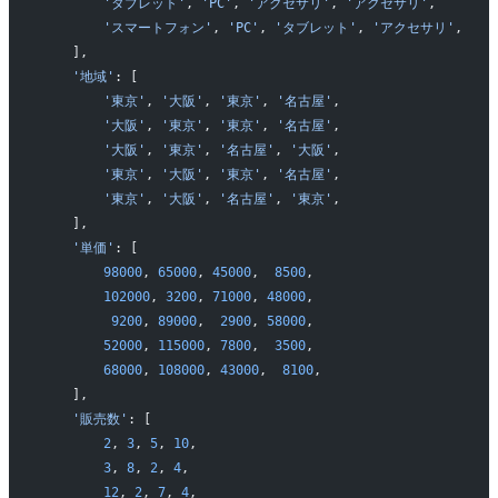
        'タブレット'
, 
'PC'
, 
'アクセサリ'
, 
'アクセサリ'
,
        'スマートフォン'
, 
'PC'
, 
'タブレット'
, 
'アクセサリ'
,
    ],
    '地域'
: [
        '東京'
, 
'大阪'
, 
'東京'
, 
'名古屋'
,
        '大阪'
, 
'東京'
, 
'東京'
, 
'名古屋'
,
        '大阪'
, 
'東京'
, 
'名古屋'
, 
'大阪'
,
        '東京'
, 
'大阪'
, 
'東京'
, 
'名古屋'
,
        '東京'
, 
'大阪'
, 
'名古屋'
, 
'東京'
,
    ],
    '単価'
: [
        98000
, 
65000
, 
45000
,  
8500
,
        102000
, 
3200
, 
71000
, 
48000
,
         9200
, 
89000
,  
2900
, 
58000
,
        52000
, 
115000
, 
7800
,  
3500
,
        68000
, 
108000
, 
43000
,  
8100
,
    ],
    '販売数'
: [
        2
, 
3
, 
5
, 
10
,
        3
, 
8
, 
2
, 
4
,
        12
, 
2
, 
7
, 
4
,