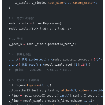
    X_simple, y_simple, 
test_size
=
0.2
, 
random_state
=
42
)
# 2. モデルの学習
model_simple 
=
 LinearRegression()
model_simple.fit(X_train_s, y_train_s)
# 3. 予測
y_pred_s 
=
 model_simple.predict(X_test_s)
# 4. 切片と係数
print
(
f
'切片（intercept）: 
{
model_simple.intercept_
:.2f
}
'
)
print
(
f
'係数（coef）: 
{
model_simple.coef_[
0
]
:.2f
}
'
)
# → price = -2261.91 + 7768.91 × carat
# 5. 散布図＋予測直線
plt.figure(
figsize
=
(
8
, 
5
))
plt.scatter(X_test_s, y_test_s, 
alpha
=
0.3
, 
color
=
'steelblu
x_line 
=
 np.linspace(X_test_s[
'carat'
].min(), X_test_s[
'ca
y_line 
=
 model_simple.predict(x_line.reshape(
-
1
, 
1
))