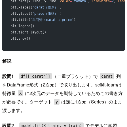
plt.plot(x_line, y_line, 
color
=
'tomato'
, 
linewidth
=
2
, 
labe
plt.xlabel(
'carat（重さ）'
)
plt.ylabel(
'price（価格）'
)
plt.title(
'単回帰：carat → price'
)
plt.legend()
plt.tight_layout()
plt.show()
解説
設問1
（二重ブラケット）で
列
df[['carat']]
carat
をDataFrame形式（2次元）で取り出します。scikit-learnは
特徴量
に2次元のデータを期待しているためこの書き方
X
が必要です。ターゲット
は逆に1次元（Series）のまま
y
渡します。
設問2
でモデルに学習
model.fit(X_train, y_train)