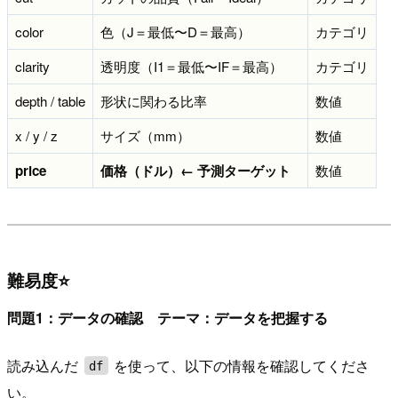
color
色（J＝最低〜D＝最高）
カテゴリ
clarity
透明度（I1＝最低〜IF＝最高）
カテゴリ
depth / table
形状に関わる比率
数値
x / y / z
サイズ（mm）
数値
price
価格（ドル）← 予測ターゲット
数値
難易度⭐
問題1：データの確認 テーマ：データを把握する
読み込んだ
を使って、以下の情報を確認してくださ
df
い。