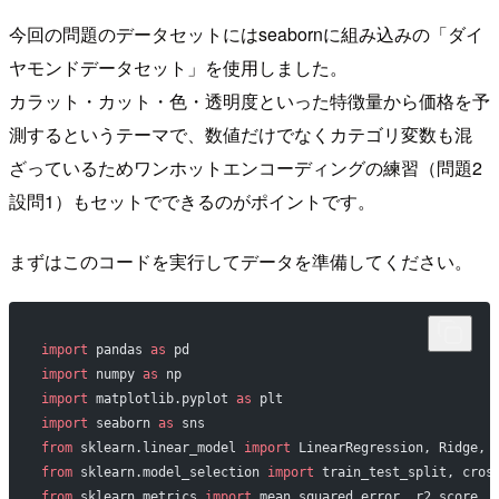
今回の問題のデータセットにはseabornに組み込みの「ダイ
ヤモンドデータセット」を使用しました。
カラット・カット・色・透明度といった特徴量から価格を予
測するというテーマで、数値だけでなくカテゴリ変数も混
ざっているためワンホットエンコーディングの練習（問題2
設問1）もセットでできるのがポイントです。
まずはこのコードを実行してデータを準備してください。
import
 pandas 
as
 pd
import
 numpy 
as
 np
import
 matplotlib.pyplot 
as
 plt
import
 seaborn 
as
 sns
from
 sklearn.linear_model 
import
 LinearRegression, Ridge, 
from
 sklearn.model_selection 
import
 train_test_split, cros
from
 sklearn.metrics 
import
 mean_squared_error, r2_score