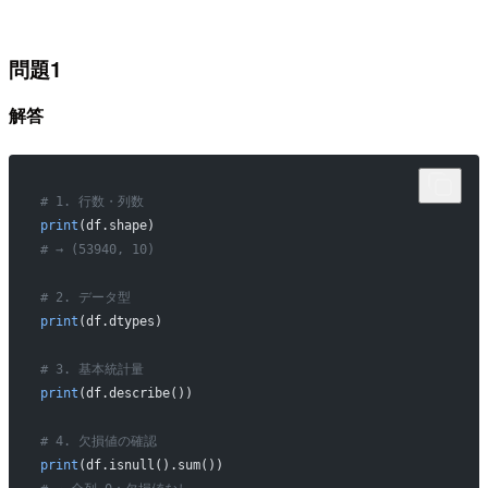
問題1
解答
# 1. 行数・列数
print
(df.shape)
# → (53940, 10)
# 2. データ型
print
(df.dtypes)
# 3. 基本統計量
print
(df.describe())
# 4. 欠損値の確認
print
(df.isnull().sum())