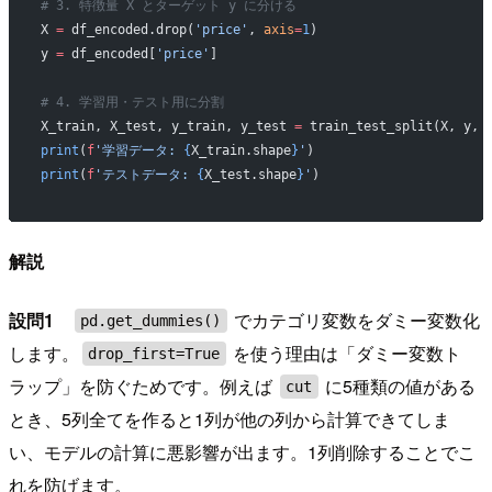
# 3. 特徴量 X とターゲット y に分ける
X 
=
 df_encoded.drop(
'price'
, 
axis
=
1
)
y 
=
 df_encoded[
'price'
]
# 4. 学習用・テスト用に分割
X_train, X_test, y_train, y_test 
=
 train_test_split(X, y, 
print
(
f
'学習データ: 
{
X_train.shape
}
'
)
print
(
f
'テストデータ: 
{
X_test.shape
}
'
)
解説
設問1
でカテゴリ変数をダミー変数化
pd.get_dummies()
します。
を使う理由は「ダミー変数ト
drop_first=True
ラップ」を防ぐためです。例えば
に5種類の値がある
cut
とき、5列全てを作ると1列が他の列から計算できてしま
い、モデルの計算に悪影響が出ます。1列削除することでこ
れを防げます。