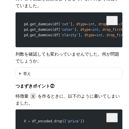
ていました。
pd.get_dummies(df[
'cut'
], 
dtype
=
int
, 
drop_first
=
True
pd.get_dummies(df[
'color'
], 
dtype
=
int
, 
drop_first
=
Tr
pd.get_dummies(df[
'clarity'
], 
dtype
=
int
, 
drop_first
=
列数を確認しても変わっていませんでした。何が問題
でしょうか。
答え
つまずきポイント②
特徴量
を作るときに、以下のように書いてしまい
X
ました。
X 
=
 df_encoded.drop([
'price'
])