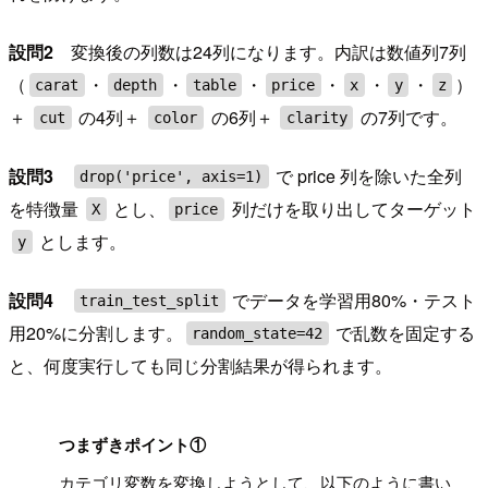
設問2
変換後の列数は24列になります。内訳は数値列7列
（
・
・
・
・
・
・
）
carat
depth
table
price
x
y
z
＋
の4列＋
の6列＋
の7列です。
cut
color
clarity
設問3
で price 列を除いた全列
drop('price', axis=1)
を特徴量
とし、
列だけを取り出してターゲット
X
price
とします。
y
設問4
でデータを学習用80%・テスト
train_test_split
用20%に分割します。
で乱数を固定する
random_state=42
と、何度実行しても同じ分割結果が得られます。
!
つまずきポイント①
カテゴリ変数を変換しようとして、以下のように書い