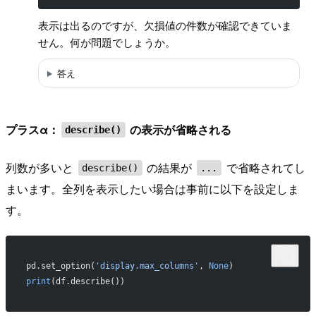
表示は出るのですが、欠損値の件数が確認できていま
せん。何が問題でしょうか。
答え
プラスα：
の表示が省略される
describe()
列数が多いと
の結果が
で省略されてし
describe()
...
まいます。全列を表示したい場合は事前に以下を設定しま
す。
pd.set_option(
'display.max_columns'
, 
None
)
print
(df.describe())