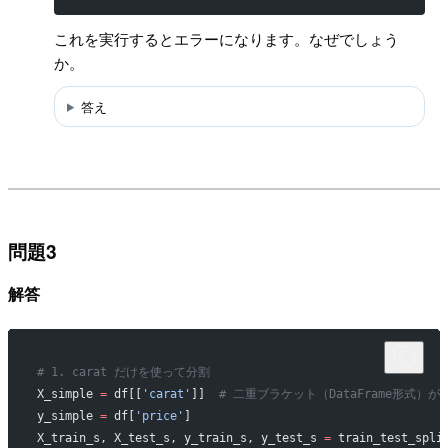
これを実行するとエラーになります。なぜでしょう
か。
答え
問題3
解答
# 1. carat だけを使って分割
X_simple 
=
 df[[
'carat'
]]  
# 二重ブラケット（DataFrame形式）が
y_simple 
=
 df[
'price'
]
X_train_s, X_test_s, y_train_s, y_test_s 
=
 train_test_spli