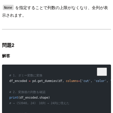
を指定することで列数の上限がなくなり、全列が表
None
示されます。
問題2
解答
# 1. ダミー変数に変換
df_encoded 
=
 pd.get_dummies(df, 
columns
=
[
'cut'
, 
'color'
, 
'
# 2. 変換後の列数を確認
print
(df_encoded.shape)
# → (53940, 24)　10列 → 24列に増えた