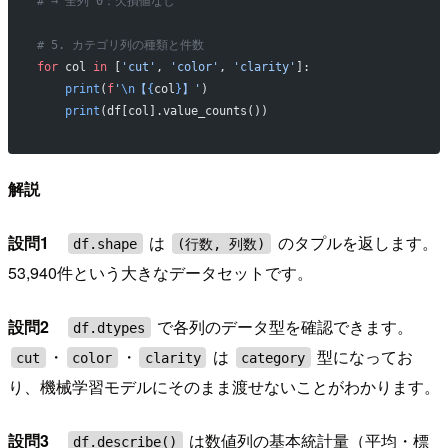
# → 全列 0：欠損値なし
# 5. カテゴリ列の種類と件数
for
 col 
in
 [
'cut'
, 
'color'
, 
'clarity'
]:
    print
(
f
'
\n
【
{
col
}
】'
)
    print
(df[col].value_counts())
解説
設問1
は
のタプルを返します。
df.shape
(行数, 列数)
53,940件という大きなデータセットです。
設問2
で各列のデータ型を確認できます。
df.dtypes
・
・
は
型になってお
cut
color
clarity
category
り、機械学習モデルにそのまま渡せないことがわかります。
設問3
は数値列の基本統計量（平均・標
df.describe()