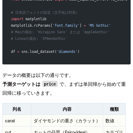
# 日本語フォントの設定（文字化け対策）
import
 matplotlib
matplotlib.rcParams[
'font.family'
] 
=
 'MS Gothic'
# Macの場合: 'Hiragino Sans' または 'AppleGothic'
# Linuxの場合: 'IPAexGothic'
df 
=
 sns.load_dataset(
'diamonds'
)
データの概要は以下の通りです。
予測ターゲットは
で、まずは単回帰から始めて重
price
回帰に移っていきます。
列名
内容
種類
carat
ダイヤモンドの重さ（カラット）
数値
cut
カットの品質（Fair〜Ideal）
カテゴリ