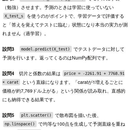
（勉強）させます。予測のときは学習に使っていない
を使うのがポイントで、学習データで評価する
X_test_s
と「答えを覚えてテストに臨む」状態になり本当の実力が測
れません（過学習）。
設問3
でテストデータに対して
model.predict(X_test)
予測を行います。返ってくるのはNumPy配列です。
設問4
切片と係数の結果は
price = -2261.91 + 7768.91
という直線になります。「caratが1増えるごとに
× carat
価格が約7,769ドル上がる」という関係が読み取れ、直感的
にも納得できる結果です。
設問5
で散布図を描いた後、
plt.scatter()
で均等な100点を生成して予測直線を重ね
np.linspace()