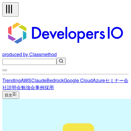
produced by Classmethod
Trending
AWS
Claude
Bedrock
Google Cloud
Azure
セミナー
会
社説明会
勉強会
事例
採用
目次