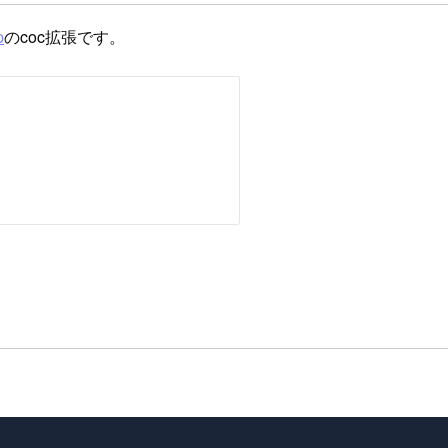
p
のcoc拡張です。