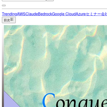
Trending
AWS
Claude
Bedrock
Google Cloud
Azure
セミナー
会
目次