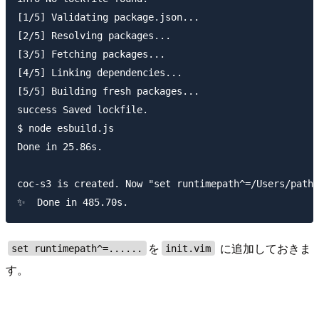
[1/5] Validating package.json...

[2/5] Resolving packages...

[3/5] Fetching packages...

[4/5] Linking dependencies...

[5/5] Building fresh packages...

success Saved lockfile.

$ node esbuild.js

Done in 25.86s.

coc-s3 is created. Now "set runtimepath^=/Users/path/
を
に追加しておきま
set runtimepath^=......
init.vim
す。