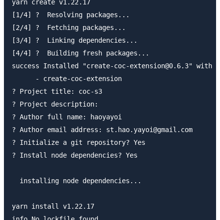
yarn create v1.22.17

[1/4] ?  Resolving packages...

[2/4] ?  Fetching packages...

[3/4] ?  Linking dependencies...

[4/4] ?  Building fresh packages...

success Installed "create-coc-extension@0.6.3" with b
      - create-coc-extension

? Project title: coc-s3

? Project description:

? Author full name: haoyayoi

? Author email address: st.hao.yayoi@gmail.com

? Initialize a git repository? Yes

? Install node dependencies? Yes

  installing node dependencies...

yarn install v1.22.17

info No lockfile found.
