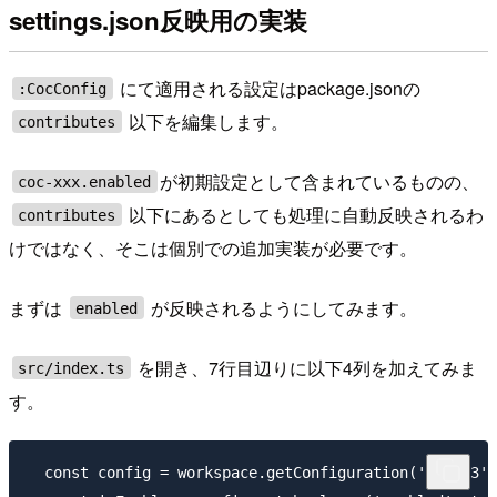
settings.json反映用の実装
にて適用される設定はpackage.jsonの
:CocConfig
以下を編集します。
contributes
が初期設定として含まれているものの、
coc-xxx.enabled
以下にあるとしても処理に自動反映されるわ
contributes
けではなく、そこは個別での追加実装が必要です。
まずは
が反映されるようにしてみます。
enabled
を開き、7行目辺りに以下4列を加えてみま
src/index.ts
す。
  const config = workspace.getConfiguration('coc-s3')