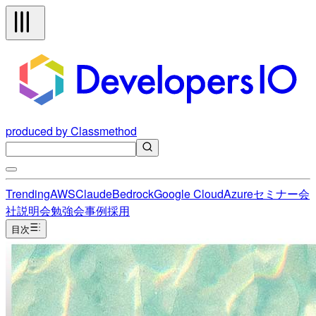
produced by Classmethod
Trending
AWS
Claude
Bedrock
Google Cloud
Azure
セミナー
会
社説明会
勉強会
事例
採用
目次