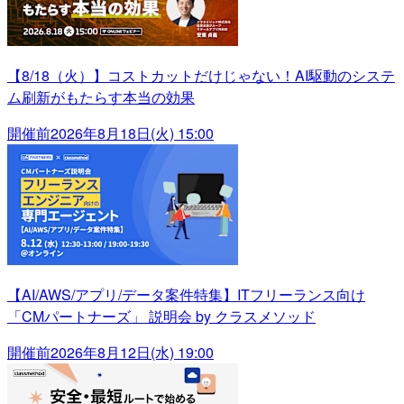
【8/18（火）】コストカットだけじゃない！AI駆動のシステ
ム刷新がもたらす本当の効果
開催前
2026年8月18日(火) 15:00
【AI/AWS/アプリ/データ案件特集】ITフリーランス向け
「CMパートナーズ」 説明会 by クラスメソッド
開催前
2026年8月12日(水) 19:00