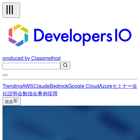
produced by Classmethod
Trending
AWS
Claude
Bedrock
Google Cloud
Azure
セミナー
会
社説明会
勉強会
事例
採用
目次