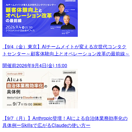
【9/4（金）東京】AIチームメイトが変える次世代コンタク
トセンター～顧客体験向上とオペレーション改革の最前線～
開催前
2026年9月4日(金) 15:00
【9/7（月）】Anthropic登壇！AIによる自治体業務効率化の
具体例ーSkillsで広がるClaudeの使い方ー