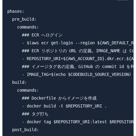
phases:

  pre_build:

    commands:

      ### ECR へログイン

      - $(aws ecr get-login --region ${AWS_DEFAULT_RE
      ### ECR リポジトリの URL の定義。IMAGE_NAME は
      - REPOSITORY_URI=${AWS_ACCOUNT_ID}.dkr.ecr.${AW
      ### イメージタグ名の定義。GitHub の commit 
      - IMAGE_TAG=$(echo $CODEBUILD_SOURCE_VERSION)

  build:

    commands:

      ### Dockerfile からイメージを作成

      - docker build -t $REPOSITORY_URI .

      ### タグ打ち

      - docker tag $REPOSITORY_URI:latest $REPOSITORY
  post_build:
