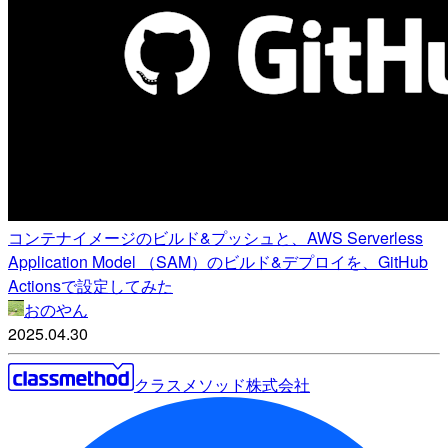
コンテナイメージのビルド&プッシュと、AWS Serverless
Application Model （SAM）のビルド&デプロイを、GitHub
Actionsで設定してみた
おのやん
2025.04.30
クラスメソッド株式会社