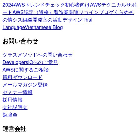
2024
AWSトレンドチェック
初心者向け
AWSテクニカルサポ
ート
AWS認定（資格）
製造業関連
ジョインブログ
くらめそ
の情シス
組織開発室の活動
デザイン
Thai
Language
Vietnamese Blog
お問い合わせ
クラスメソッドへの問い合わせ
DevelopersIOへのご意見
AWSに関するご相談
資料ダウンロード
メールマガジン登録
セミナー情報
採用情報
会社説明会
勉強会
運営会社