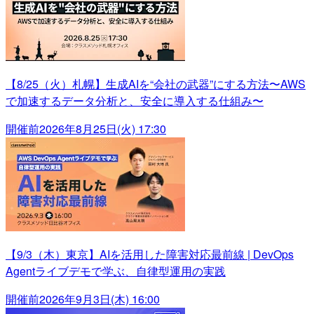
【8/25（火）札幌】生成AIを“会社の武器”にする方法〜AWS
で加速するデータ分析と、安全に導入する仕組み〜
開催前
2026年8月25日(火) 17:30
【9/3（木）東京】AIを活用した障害対応最前線 | DevOps
Agentライブデモで学ぶ、自律型運用の実践
開催前
2026年9月3日(木) 16:00