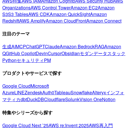
AWS特集
AWS IAM
Amazon Cognito
AWS Security Hub
AWS
Organizations
AWS Control Tower
Amazon EC2
Amazon
S3
S3 Tables
AWS CDK
Amazon QuickSight
Amazon
Redshift
AWS Amplify
Amazon CloudFront
Amazon Connect
注目のテーマ
生成AI
MCP
ChatGPT
Claude
Amazon Bedrock
RAG
Amazon
Q
GitHub Copilot
Devin
Cursor
Obsidian
モダンデータスタック
Python
セキュリティ
PM
プロダクトやサービスで探す
Google Cloud
Microsoft
Azure
LINE
Zendesk
Auth0
Tableau
Snowflake
Alteryx
インフォ
マティカ
dbt
DuckDB
Cloudflare
Splunk
Vision One
Notion
特集やシリーズから探す
Google Cloud Next ’25
AWS re:Invent 2025
AWS再入門