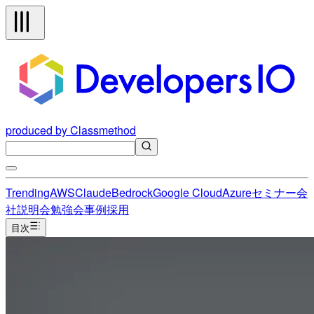
produced by Classmethod
Trending
AWS
Claude
Bedrock
Google Cloud
Azure
セミナー
会
社説明会
勉強会
事例
採用
目次