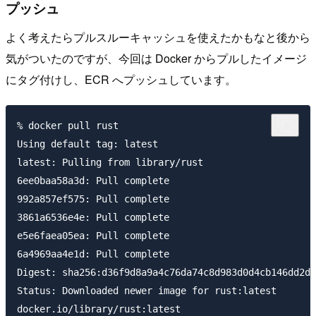
プッシュ
よく考えたらプルスルーキャッシュを使えたかもなと後から
気がついたのですが、今回は Docker からプルしたイメージ
にタグ付けし、ECR へプッシュしています。
% docker pull rust

Using default tag: latest

latest: Pulling from library/rust

6ee0baa58a3d: Pull complete 

992a857ef575: Pull complete 

3861a6536e4e: Pull complete 

e5e6faea05ea: Pull complete 

6a4969aa4e1d: Pull complete 

Digest: sha256:d36f9d8a9a4c76da74c8d983d0d4cb146dd2d1
Status: Downloaded newer image for rust:latest

docker.io/library/rust:latest
