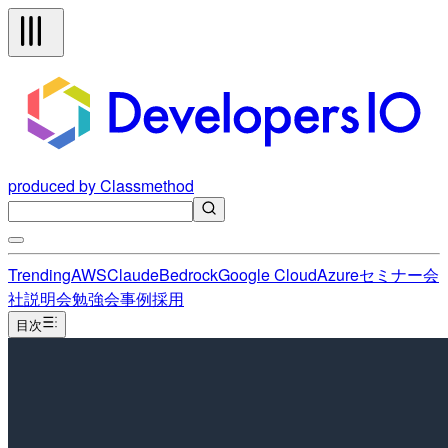
produced by Classmethod
Trending
AWS
Claude
Bedrock
Google Cloud
Azure
セミナー
会
社説明会
勉強会
事例
採用
目次