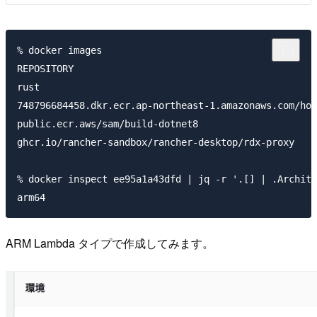
% docker images                                      
REPOSITORY                                           
rust                                                 
748796684458.dkr.ecr.ap-northeast-1.amazonaws.com/hog
public.ecr.aws/sam/build-dotnet8                     
ghcr.io/rancher-sandbox/rancher-desktop/rdx-proxy    
% docker inspect ee95a1a43dfd | jq -r '.[] | .Archite
ARM Lambda タイプで作成してみます。