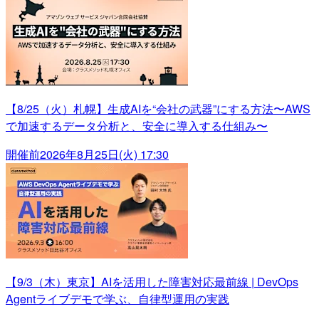
【8/25（火）札幌】生成AIを“会社の武器”にする方法〜AWS
で加速するデータ分析と、安全に導入する仕組み〜
開催前
2026年8月25日(火) 17:30
【9/3（木）東京】AIを活用した障害対応最前線 | DevOps
Agentライブデモで学ぶ、自律型運用の実践