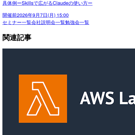
具体例ーSkillsで広がるClaudeの使い方ー
開催前
2026年9月7日(月) 15:00
セミナー一覧
会社説明会一覧
勉強会一覧
関連記事