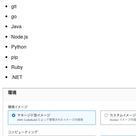
git
go
Java
Node.js
Python
pip
Ruby
.NET