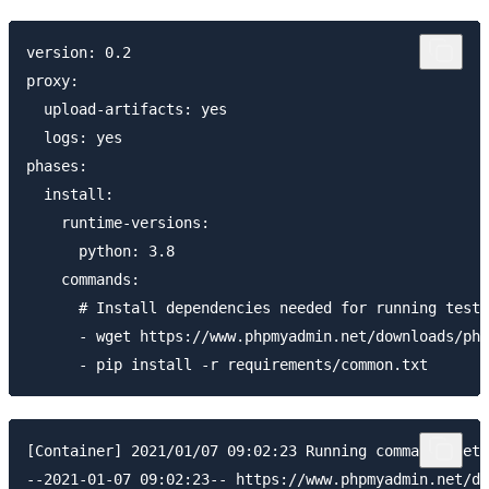
version: 0.2

proxy:

  upload-artifacts: yes

  logs: yes

phases:

  install:

    runtime-versions:

      python: 3.8

    commands:

      # Install dependencies needed for running tests

      - wget https://www.phpmyadmin.net/downloads/php
[Container] 2021/01/07 09:02:23 Running command wget 
--2021-01-07 09:02:23-- https://www.phpmyadmin.net/do