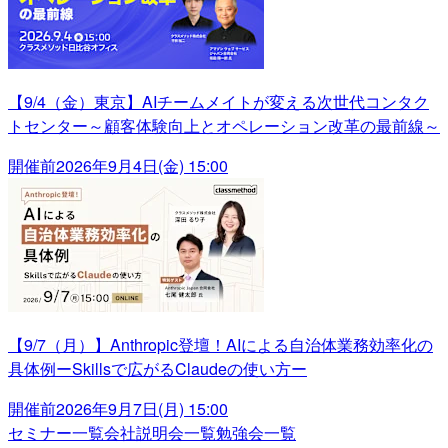
【9/4（金）東京】AIチームメイトが変える次世代コンタク
トセンター～顧客体験向上とオペレーション改革の最前線～
開催前
2026年9月4日(金) 15:00
【9/7（月）】Anthropic登壇！AIによる自治体業務効率化の
具体例ーSkillsで広がるClaudeの使い方ー
開催前
2026年9月7日(月) 15:00
セミナー一覧
会社説明会一覧
勉強会一覧