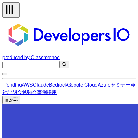
produced by Classmethod
Trending
AWS
Claude
Bedrock
Google Cloud
Azure
セミナー
会
社説明会
勉強会
事例
採用
目次