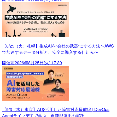
【8/25（火）札幌】生成AIを“会社の武器”にする方法〜AWS
で加速するデータ分析と、安全に導入する仕組み〜
開催前
2026年8月25日(火) 17:30
【9/3（木）東京】AIを活用した障害対応最前線 | DevOps
Agentライブデモで学ぶ、自律型運用の実践