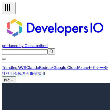
produced by Classmethod
Trending
AWS
Claude
Bedrock
Google Cloud
Azure
セミナー
会
社説明会
勉強会
事例
採用
目次