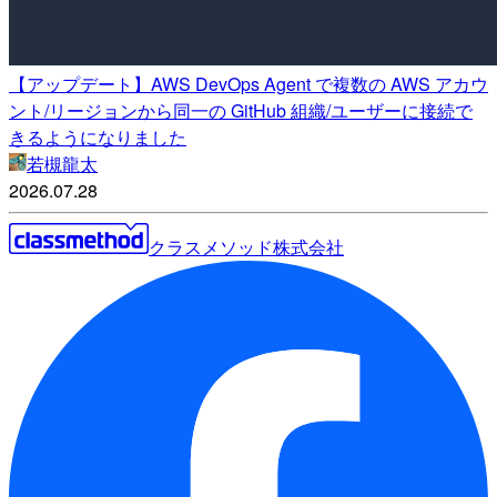
【アップデート】AWS DevOps Agent で複数の AWS アカウ
ント/リージョンから同一の GitHub 組織/ユーザーに接続で
きるようになりました
若槻龍太
2026.07.28
クラスメソッド株式会社