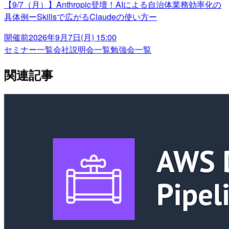
【9/7（月）】Anthropic登壇！AIによる自治体業務効率化の
具体例ーSkillsで広がるClaudeの使い方ー
開催前
2026年9月7日(月) 15:00
セミナー一覧
会社説明会一覧
勉強会一覧
関連記事