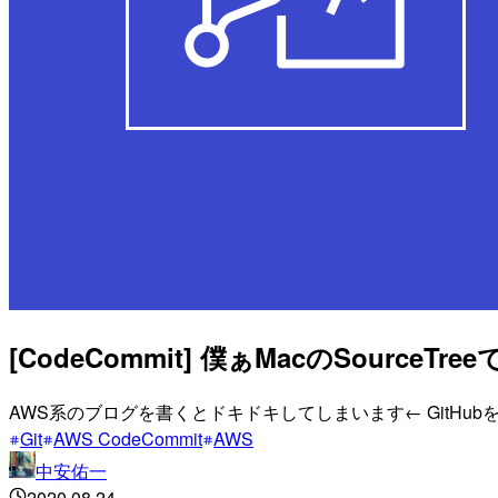
[CodeCommit] 僕ぁMacのSource
AWS系のブログを書くとドキドキしてしまいます← GitHub
Git
AWS CodeCommit
AWS
中安佑一
2020.08.24