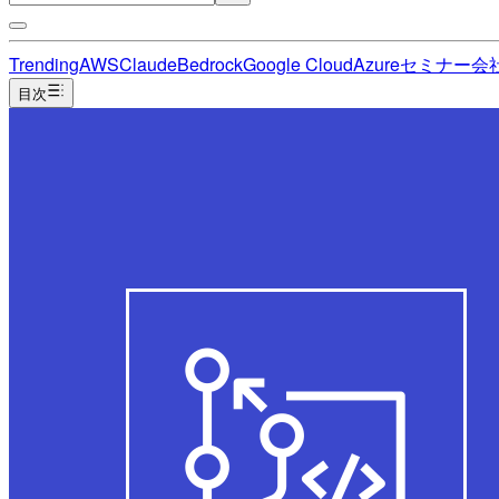
Trending
AWS
Claude
Bedrock
Google Cloud
Azure
セミナー
会
目次