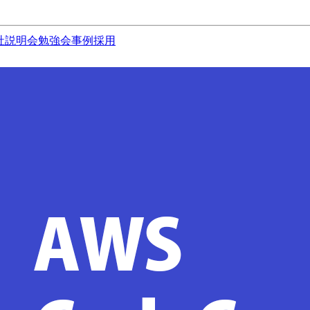
社説明会
勉強会
事例
採用