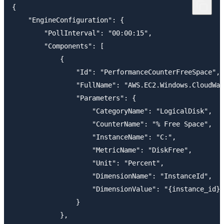
{

    "EngineConfiguration": {

        "PollInterval": "00:00:15",

        "Components": [

            {

                "Id": "PerformanceCounterFreeSpace",

                "FullName": "AWS.EC2.Windows.CloudWat
                "Parameters": {

                    "CategoryName": "LogicalDisk",

                    "CounterName": "% Free Space",

                    "InstanceName": "C:",

                    "MetricName": "DiskFree",

                    "Unit": "Percent",

                    "DimensionName": "InstanceId",

                    "DimensionValue": "{instance_id}"

                }

            },
