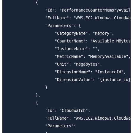
            {

                "Id": "PerformanceCounterMemoryAvaila
                "FullName": "AWS.EC2.Windows.CloudWat
                "Parameters": {

                    "CategoryName": "Memory",

                    "CounterName": "Available MBytes"
                    "InstanceName": "",

                    "MetricName": "MemoryAvailable",

                    "Unit": "Megabytes",

                    "DimensionName": "InstanceId",

                    "DimensionValue": "{instance_id}"

                }

            },

            {

                "Id": "CloudWatch",

                "FullName": "AWS.EC2.Windows.CloudWat
                "Parameters":
