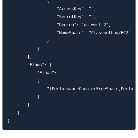
                {

                    "AccessKey": "",

                    "SecretKey": "",

                    "Region": "us-west-2",

                    "NameSpace": "Classmethod/EC2"

                }

            }

        ],

        "Flows": {

            "Flows":

            [

                "(PerformanceCounterFreeSpace,Perform
            ]

        }

    }
