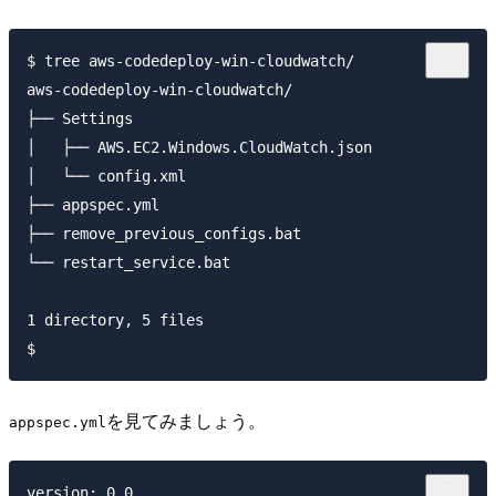
$ tree aws-codedeploy-win-cloudwatch/

aws-codedeploy-win-cloudwatch/

├── Settings

│   ├── AWS.EC2.Windows.CloudWatch.json

│   └── config.xml

├── appspec.yml

├── remove_previous_configs.bat

└── restart_service.bat

1 directory, 5 files

を見てみましょう。
appspec.yml
version: 0.0
