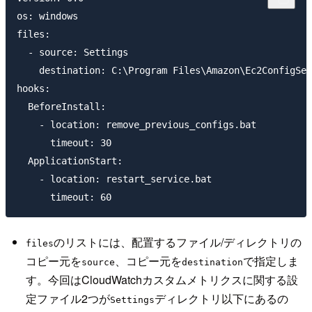
os: windows

files:

  - source: Settings

    destination: C:\Program Files\Amazon\Ec2ConfigSer
hooks:

  BeforeInstall:

    - location: remove_previous_configs.bat

      timeout: 30

  ApplicationStart:

    - location: restart_service.bat

のリストには、配置するファイル/ディレクトリの
files
コピー元を
、コピー元を
で指定しま
source
destination
す。今回はCloudWatchカスタムメトリクスに関する設
定ファイル2つが
ディレクトリ以下にあるの
Settings