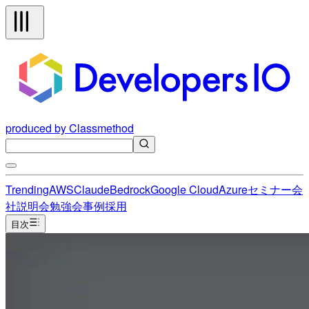
produced by Classmethod
Trending
AWS
Claude
Bedrock
Google Cloud
Azure
セミナー
会
社説明会
勉強会
事例
採用
目次