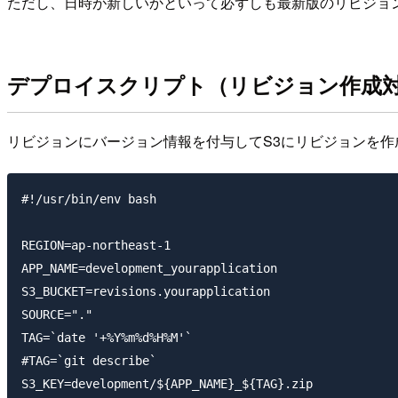
ただし、日時が新しいかといって必ずしも最新版のリビジョ
デプロイスクリプト（リビジョン作成
リビジョンにバージョン情報を付与してS3にリビジョンを作
#!/usr/bin/env bash

REGION=ap-northeast-1

APP_NAME=development_yourapplication

S3_BUCKET=revisions.yourapplication

SOURCE="."

TAG=`date '+%Y%m%d%H%M'`

#TAG=`git describe`

S3_KEY=development/${APP_NAME}_${TAG}.zip
