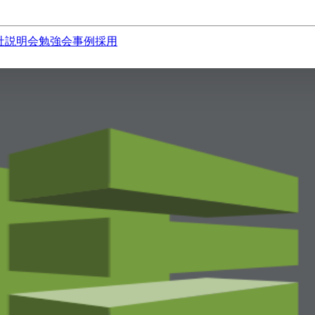
社説明会
勉強会
事例
採用