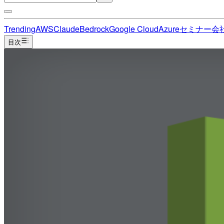
Trending
AWS
Claude
Bedrock
Google Cloud
Azure
セミナー
会
目次