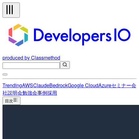
produced by Classmethod
Trending
AWS
Claude
Bedrock
Google Cloud
Azure
セミナー
会
社説明会
勉強会
事例
採用
目次