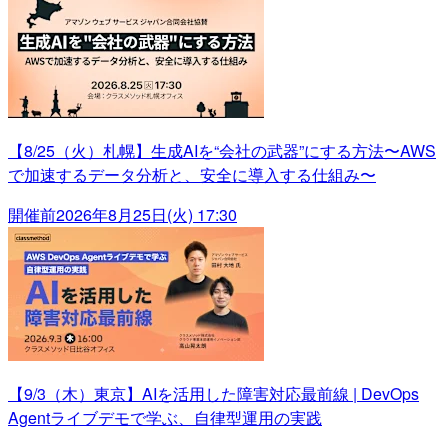
【8/25（火）札幌】生成AIを“会社の武器”にする方法〜AWS
で加速するデータ分析と、安全に導入する仕組み〜
開催前
2026年8月25日(火) 17:30
【9/3（木）東京】AIを活用した障害対応最前線 | DevOps
Agentライブデモで学ぶ、自律型運用の実践