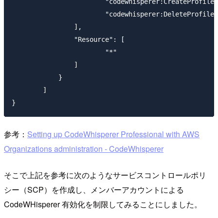
			"codewhisperer:CreateProfile",

			"codewhisperer:DeleteProfile"

		],

		"Resource": [

			"*"

		]

	    }

	]

参考：
Setting up CodeWhisperer Professional with AWS
Organizations administration - CodeWhisperer
そこで上記を参考に次のようなサービスコントロールポリ
シー（SCP）を作成し、メンバーアカウントによる
CodeWHisperer 有効化を制限してみることにしました。