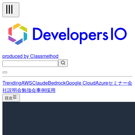
produced by Classmethod
Trending
AWS
Claude
Bedrock
Google Cloud
Azure
セミナー
会
社説明会
勉強会
事例
採用
目次