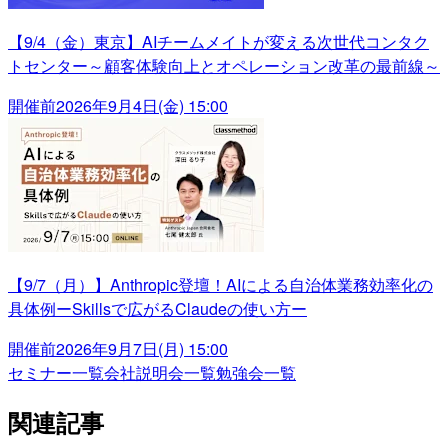
【9/4（金）東京】AIチームメイトが変える次世代コンタク
トセンター～顧客体験向上とオペレーション改革の最前線～
開催前
2026年9月4日(金) 15:00
【9/7（月）】Anthropic登壇！AIによる自治体業務効率化の
具体例ーSkillsで広がるClaudeの使い方ー
開催前
2026年9月7日(月) 15:00
セミナー一覧
会社説明会一覧
勉強会一覧
関連記事