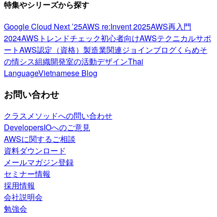
特集やシリーズから探す
Google Cloud Next ’25
AWS re:Invent 2025
AWS再入門
2024
AWSトレンドチェック
初心者向け
AWSテクニカルサポ
ート
AWS認定（資格）
製造業関連
ジョインブログ
くらめそ
の情シス
組織開発室の活動
デザイン
Thai
Language
Vietnamese Blog
お問い合わせ
クラスメソッドへの問い合わせ
DevelopersIOへのご意見
AWSに関するご相談
資料ダウンロード
メールマガジン登録
セミナー情報
採用情報
会社説明会
勉強会