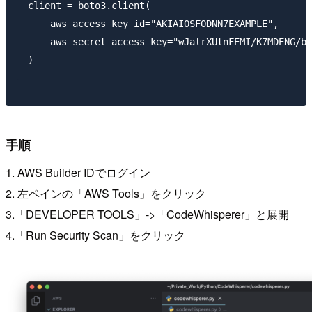
client = boto3.client(

    aws_access_key_id="AKIAIOSFODNN7EXAMPLE",

    aws_secret_access_key="wJalrXUtnFEMI/K7MDENG/bP
手順
1. AWS Builder IDでログイン
2. 左ペインの「AWS Tools」をクリック
3.「DEVELOPER TOOLS」->「CodeWhisperer」と展開
4.「Run Security Scan」をクリック