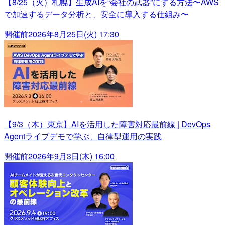
【8/25（火）札幌】生成AIを“会社の武器”にする方法〜AWS
で加速するデータ分析と、安全に導入する仕組み〜
開催前
2026年8月25日(火) 17:30
【9/3（木）東京】AIを活用した障害対応最前線 | DevOps
Agentライブデモで学ぶ、自律型運用の実践
開催前
2026年9月3日(木) 16:00