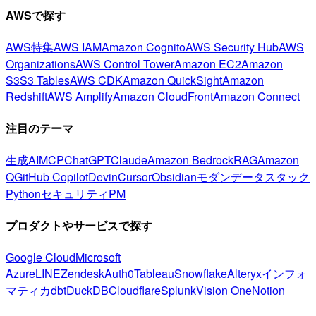
AWSで探す
AWS特集
AWS IAM
Amazon Cognito
AWS Security Hub
AWS
Organizations
AWS Control Tower
Amazon EC2
Amazon
S3
S3 Tables
AWS CDK
Amazon QuickSight
Amazon
Redshift
AWS Amplify
Amazon CloudFront
Amazon Connect
注目のテーマ
生成AI
MCP
ChatGPT
Claude
Amazon Bedrock
RAG
Amazon
Q
GitHub Copilot
Devin
Cursor
Obsidian
モダンデータスタック
Python
セキュリティ
PM
プロダクトやサービスで探す
Google Cloud
Microsoft
Azure
LINE
Zendesk
Auth0
Tableau
Snowflake
Alteryx
インフォ
マティカ
dbt
DuckDB
Cloudflare
Splunk
Vision One
Notion