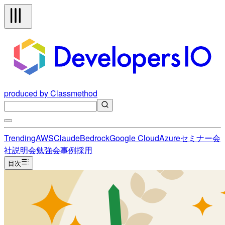
produced by Classmethod
Trending
AWS
Claude
Bedrock
Google Cloud
Azure
セミナー
会
社説明会
勉強会
事例
採用
目次