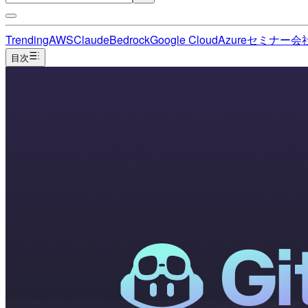
Trending
AWS
Claude
Bedrock
Google Cloud
Azure
セミナー
会
目次