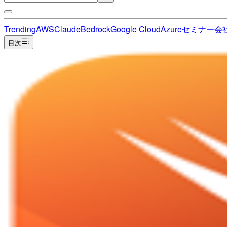
Trending
AWS
Claude
Bedrock
Google Cloud
Azure
セミナー
会
目次