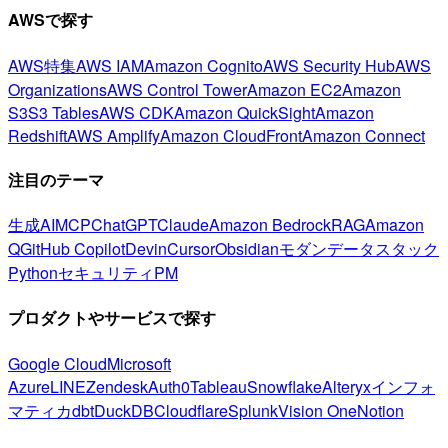
AWSで探す
AWS特集
AWS IAM
Amazon Cognito
AWS Security Hub
AWS
Organizations
AWS Control Tower
Amazon EC2
Amazon
S3
S3 Tables
AWS CDK
Amazon QuickSight
Amazon
Redshift
AWS Amplify
Amazon CloudFront
Amazon Connect
注目のテーマ
生成AI
MCP
ChatGPT
Claude
Amazon Bedrock
RAG
Amazon
Q
GitHub Copilot
Devin
Cursor
Obsidian
モダンデータスタック
Python
セキュリティ
PM
プロダクトやサービスで探す
Google Cloud
Microsoft
Azure
LINE
Zendesk
Auth0
Tableau
Snowflake
Alteryx
インフォ
マティカ
dbt
DuckDB
Cloudflare
Splunk
Vision One
Notion