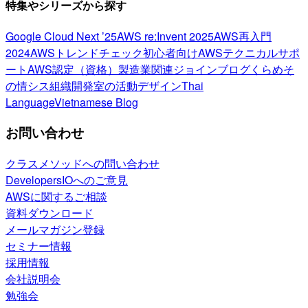
特集やシリーズから探す
Google Cloud Next ’25
AWS re:Invent 2025
AWS再入門
2024
AWSトレンドチェック
初心者向け
AWSテクニカルサポ
ート
AWS認定（資格）
製造業関連
ジョインブログ
くらめそ
の情シス
組織開発室の活動
デザイン
Thai
Language
Vietnamese Blog
お問い合わせ
クラスメソッドへの問い合わせ
DevelopersIOへのご意見
AWSに関するご相談
資料ダウンロード
メールマガジン登録
セミナー情報
採用情報
会社説明会
勉強会