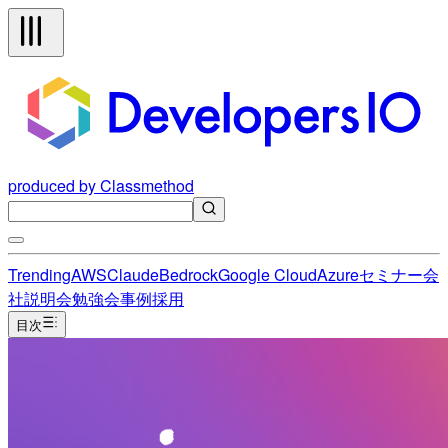
produced by Classmethod
Trending
AWS
Claude
Bedrock
Google Cloud
Azure
セミナー
会
社説明会
勉強会
事例
採用
目次