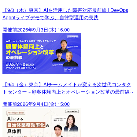
【9/3（木）東京】AIを活用した障害対応最前線 | DevOps
Agentライブデモで学ぶ、自律型運用の実践
開催前
2026年9月3日(木) 16:00
【9/4（金）東京】AIチームメイトが変える次世代コンタク
トセンター～顧客体験向上とオペレーション改革の最前線～
開催前
2026年9月4日(金) 15:00