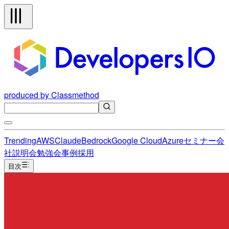
produced by Classmethod
Trending
AWS
Claude
Bedrock
Google Cloud
Azure
セミナー
会
社説明会
勉強会
事例
採用
目次