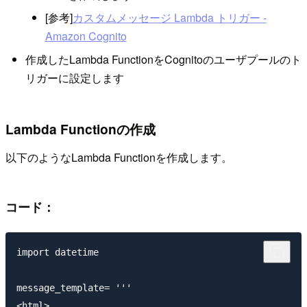
[参考]
カスタムメッセージ
Lambda
トリガー
-
Amazon Cognito
作成した
Lambda Function
を
Cognito
のユーザプールのト
リガーに設定します
Lambda Function
の作成
以下のような
Lambda Function
を作成します。
コード：
import datetime

message_template= '''

<html>
