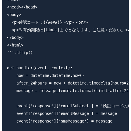
<head></head>

<body>

  <p>確認コード：{{####}} </p> <br/>

  <p>※有効期限は{limit}までとなります。ご注意ください。</p
</body>

</html>

'''.strip()

def handler(event, context):

    now = datetime.datetime.now()

    after_24hours = now + datetime.timedelta(hours=24
    message = message_template.format(limit=after_24h
    event['response']['emailSubject'] = '検証コードの送
    event['response']['emailMessage'] = message

    event['response']['smsMessage'] = message
