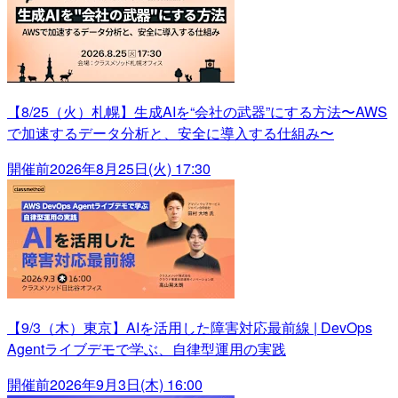
【8/25（火）札幌】生成AIを“会社の武器”にする方法〜AWS
で加速するデータ分析と、安全に導入する仕組み〜
開催前
2026年8月25日(火) 17:30
【9/3（木）東京】AIを活用した障害対応最前線 | DevOps
Agentライブデモで学ぶ、自律型運用の実践
開催前
2026年9月3日(木) 16:00