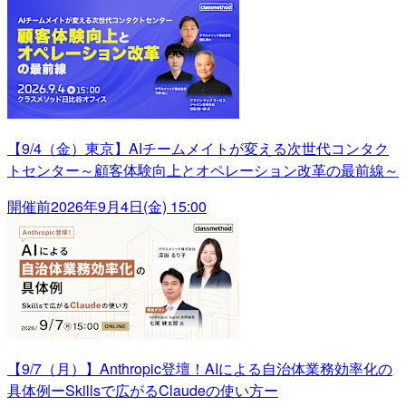
【9/4（金）東京】AIチームメイトが変える次世代コンタク
トセンター～顧客体験向上とオペレーション改革の最前線～
開催前
2026年9月4日(金) 15:00
【9/7（月）】Anthropic登壇！AIによる自治体業務効率化の
具体例ーSkillsで広がるClaudeの使い方ー