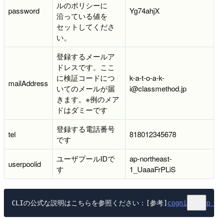
ルのポリシーに
password
Yg74ahjX
沿っている値を
セットしてくださ
い。
登録するメールア
ドレスです。ここ
に検証コードにつ
k-a-t-o-a-k-
mailAddress
いてのメールが届
i@classmethod.jp
きます。※例のメア
ドはダミーです
登録する電話番号
tel
818012345678
です
ユーザプール
ID
で
ap-northeast-
userpoolid
す
1_UaaaFrPLiS
CLIの公式な説明はこちらを参照ください：
[参考]
cognito-idp —