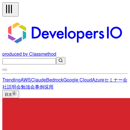
produced by Classmethod
Trending
AWS
Claude
Bedrock
Google Cloud
Azure
セミナー
会
社説明会
勉強会
事例
採用
目次