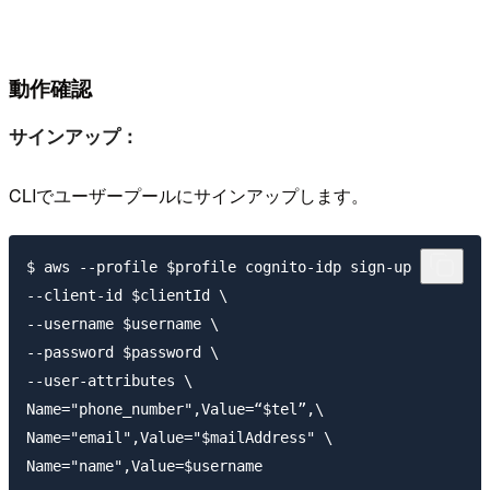
動作確認
サインアップ：
CLI
でユーザープールにサインアップします。
$ aws --profile $profile cognito-idp sign-up \

--client-id $clientId \

--username $username \

--password $password \

--user-attributes \

Name="phone_number",Value=“$tel”,\

Name="email",Value="$mailAddress" \

Name="name",Value=$username