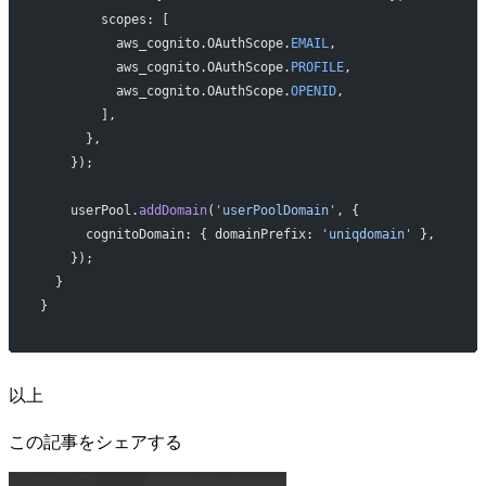
        scopes: [
          aws_cognito.OAuthScope.
EMAIL
,
          aws_cognito.OAuthScope.
PROFILE
,
          aws_cognito.OAuthScope.
OPENID
,
        ],
      },
    });
    userPool.
addDomain
(
'userPoolDomain'
, {
      cognitoDomain: { domainPrefix: 
'uniqdomain'
 },
    });
  }
}
以上
この記事をシェアする