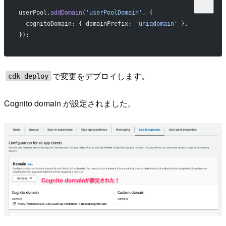
userPool.
addDomain
(
'userPoolDomain'
, {
  cognitoDomain: { domainPrefix: 
'uniqdomain'
 },
});
で変更をデプロイします。
cdk deploy
Cognito domain が設定されました。