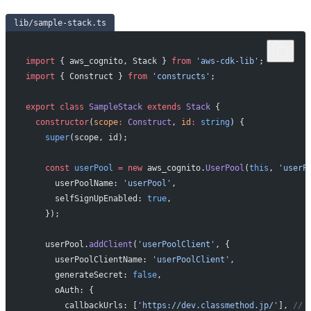
lib/sample-stack.ts
import
 { aws_cognito, Stack } 
from
 'aws-cdk-lib'
;
import
 { Construct } 
from
 'constructs'
;
export
 class
 SampleStack
 extends
 Stack
 {
  constructor
(
scope
:
 Construct
, 
id
:
 string
) {
    super
(scope, id);
    const
 userPool
 =
 new
 aws_cognito.
UserPool
(
this
, 
'userP
      userPoolName: 
'userPool'
,
      selfSignUpEnabled: 
true
,
    });
    userPool.
addClient
(
'userPoolClient'
, {
      userPoolClientName: 
'userPoolClient'
,
      generateSecret: 
false
,
      oAuth: {
        callbackUrls: [
'https://dev.classmethod.jp/'
], 
// 