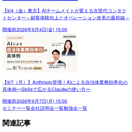
【9/4（金）東京】AIチームメイトが変える次世代コンタク
トセンター～顧客体験向上とオペレーション改革の最前線～
開催前
2026年9月4日(金) 15:00
【9/7（月）】Anthropic登壇！AIによる自治体業務効率化の
具体例ーSkillsで広がるClaudeの使い方ー
開催前
2026年9月7日(月) 15:00
セミナー一覧
会社説明会一覧
勉強会一覧
関連記事