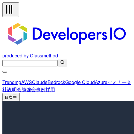
produced by Classmethod
Trending
AWS
Claude
Bedrock
Google Cloud
Azure
セミナー
会
社説明会
勉強会
事例
採用
目次