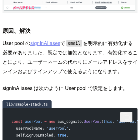
原因、解決
User pool の
signInAliases
で
を明示的に有効化する
email
必要がありました。既定では無効となります。有効化するこ
とにより、ユーザーネームの代わりにメールアドレスをサイ
ンインおよびサインアップで使えるようになります。
signInAliases は次のように User pool で設定をします。
lib/sample-stack.ts
const
 userPool
 =
 new
 aws_cognito.
UserPool
(
this
, 
'userPool'
  userPoolName: 
'userPool'
,
  selfSignUpEnabled: 
true
,