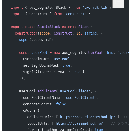
import
 { aws_cognito, Stack } 
from
 'aws-cdk-lib'
;
import
 { Construct } 
from
 'constructs'
;
export
 class
 SampleStack
 extends
 Stack
 {
  constructor
(
scope
:
 Construct
, 
id
:
 string
) {
    super
(scope, id);
    const
 userPool
 =
 new
 aws_cognito.
UserPool
(
this
, 
'userP
      userPoolName: 
'userPool'
,
      selfSignUpEnabled: 
true
,
      signInAliases: { email: 
true
 },
    });
    userPool.
addClient
(
'userPoolClient'
, {
      userPoolClientName: 
'userPoolClient'
,
      generateSecret: 
false
,
      oAuth: {
        callbackUrls: [
'https://dev.classmethod.jp/'
], 
// 
        logoutUrls: [
'https://classmethod.jp/'
], 
// クラス
        flows: { authorizationCodeGrant: 
true
 },