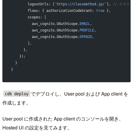
        logoutUrls: [
'https://classmethod.jp/'
], 
// クラス
        flows: { authorizationCodeGrant: 
true
 },
        scopes: [
          aws_cognito.OAuthScope.
EMAIL
,
          aws_cognito.OAuthScope.
PROFILE
,
          aws_cognito.OAuthScope.
OPENID
,
        ],
      },
    });
  }
}
でデプロイし、User pool および App client を
cdk deploy
作成します。
User pool に作成された App client のコンソールを開き、
Hosted UI の設定を見てみます。