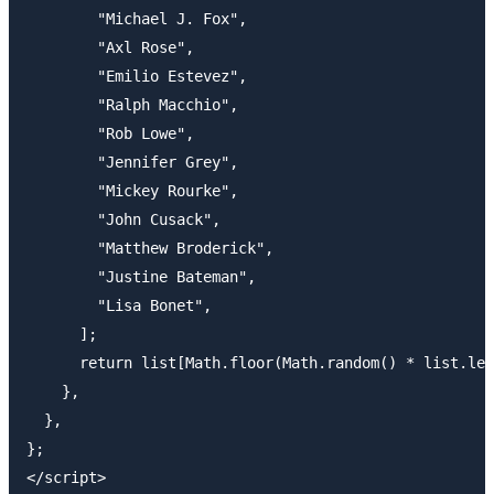
        "Michael J. Fox",

        "Axl Rose",

        "Emilio Estevez",

        "Ralph Macchio",

        "Rob Lowe",

        "Jennifer Grey",

        "Mickey Rourke",

        "John Cusack",

        "Matthew Broderick",

        "Justine Bateman",

        "Lisa Bonet",

      ];

      return list[Math.floor(Math.random() * list.len
    },

  },

};

</script>
