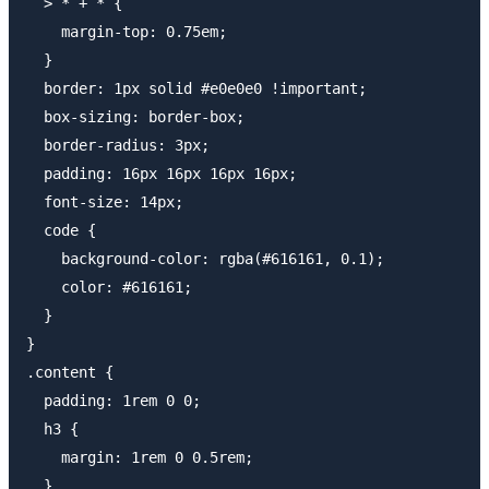
  > * + * {

    margin-top: 0.75em;

  }

  border: 1px solid #e0e0e0 !important;

  box-sizing: border-box;

  border-radius: 3px;

  padding: 16px 16px 16px 16px;

  font-size: 14px;

  code {

    background-color: rgba(#616161, 0.1);

    color: #616161;

  }

}

.content {

  padding: 1rem 0 0;

  h3 {

    margin: 1rem 0 0.5rem;

  }
