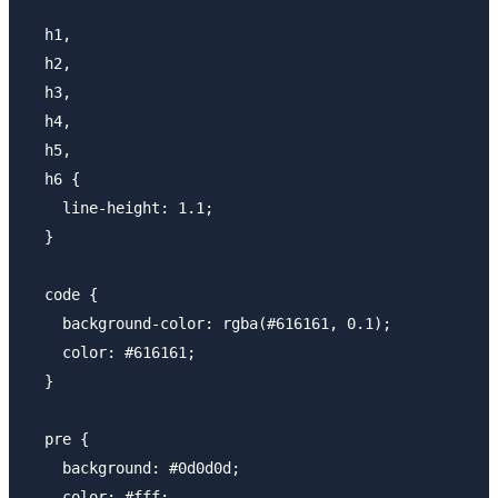
  h1,

  h2,

  h3,

  h4,

  h5,

  h6 {

    line-height: 1.1;

  }

  code {

    background-color: rgba(#616161, 0.1);

    color: #616161;

  }

  pre {

    background: #0d0d0d;

    color: #fff;
