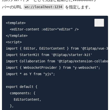
バーのURL
を指定します。
ws://localhost:1234
<template>

  <editor-content :editor="editor" />

</template>

<script>

import { Editor, EditorContent } from '@tiptap/vue-3'

import StarterKit from '@tiptap/starter-kit'

import Collaboration from '@tiptap/extension-collabor
import { WebsocketProvider } from "y-websocket";

import * as Y from "yjs";

export default {

  components: {

    EditorContent,

  },
