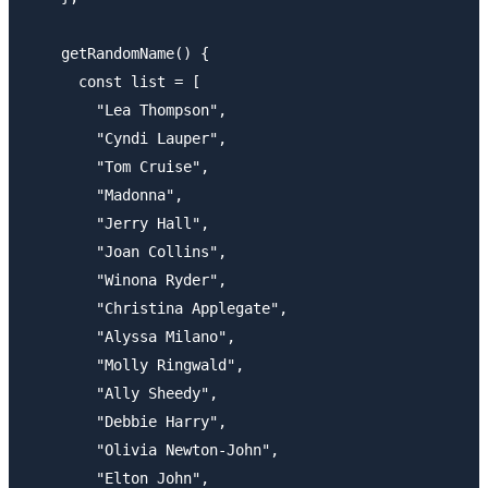
    getRandomName() {

      const list = [

        "Lea Thompson",

        "Cyndi Lauper",

        "Tom Cruise",

        "Madonna",

        "Jerry Hall",

        "Joan Collins",

        "Winona Ryder",

        "Christina Applegate",

        "Alyssa Milano",

        "Molly Ringwald",

        "Ally Sheedy",

        "Debbie Harry",

        "Olivia Newton-John",

        "Elton John",
