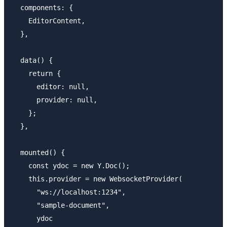
  components: {

    EditorContent,

  },

  data() {

    return {

      editor: null,

      provider: null,

    };

  },

  mounted() {

    const ydoc = new Y.Doc();

    this.provider = new WebsocketProvider(

      "ws://localhost:1234",

      "sample-document",

      ydoc
