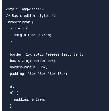
<style lang="scss">

/* Basic editor styles */

.ProseMirror {

  > * + * {

    margin-top: 0.75em;

  }

  border: 1px solid #e0e0e0 !important;

  box-sizing: border-box;

  border-radius: 3px;

  padding: 16px 16px 16px 16px;

  ul,

  ol {

    padding: 0 1rem;

  }
