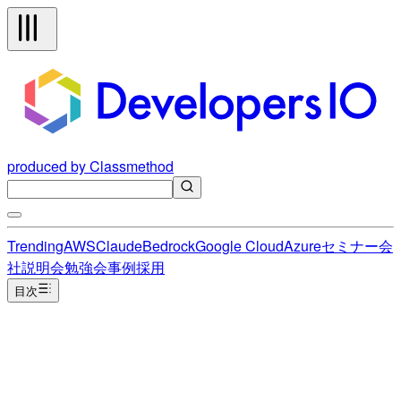
produced by Classmethod
Trending
AWS
Claude
Bedrock
Google Cloud
Azure
セミナー
会
社説明会
勉強会
事例
採用
目次