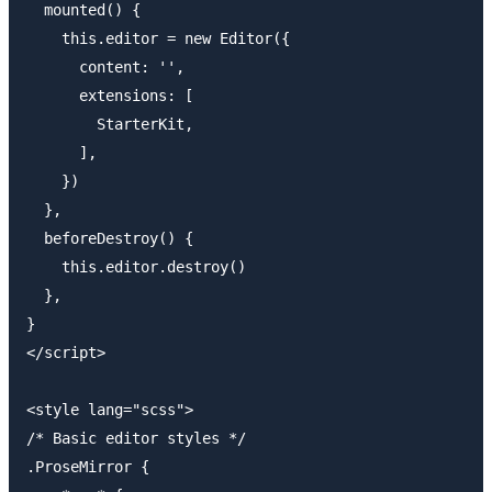
  mounted() {

    this.editor = new Editor({

      content: '',

      extensions: [

        StarterKit,

      ],

    })

  },

  beforeDestroy() {

    this.editor.destroy()

  },

}

</script>

<style lang="scss">

/* Basic editor styles */

.ProseMirror {
