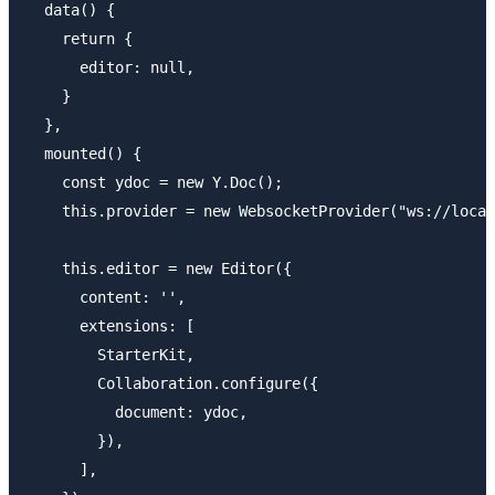
  data() {

    return {

      editor: null,

    }

  },

  mounted() {

    const ydoc = new Y.Doc();

    this.provider = new WebsocketProvider("ws://local
    this.editor = new Editor({

      content: '',

      extensions: [

        StarterKit,

        Collaboration.configure({

          document: ydoc,

        }),

      ],
