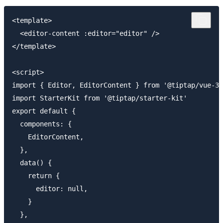
<template>

  <editor-content :editor="editor" />

</template>

<script>

import { Editor, EditorContent } from '@tiptap/vue-3'

import StarterKit from '@tiptap/starter-kit'

export default {

  components: {

    EditorContent,

  },

  data() {

    return {

      editor: null,

    }

  },
