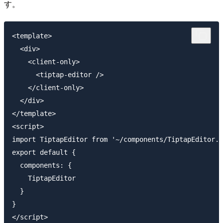
す。
<template>

  <div>

    <client-only>

      <tiptap-editor />

    </client-only>

  </div>

</template>

<script>

import TiptapEditor from '~/components/TiptapEditor.v
export default {

  components: {

    TiptapEditor

  }

}
