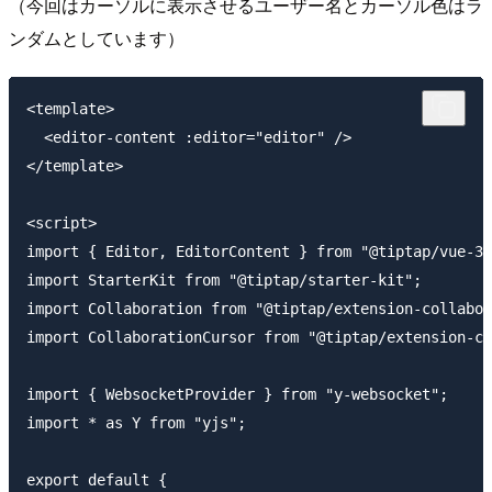
（今回はカーソルに表示させるユーザー名とカーソル色はラ
ンダムとしています）
<template>

  <editor-content :editor="editor" />

</template>

<script>

import { Editor, EditorContent } from "@tiptap/vue-3"
import StarterKit from "@tiptap/starter-kit";

import Collaboration from "@tiptap/extension-collabor
import CollaborationCursor from "@tiptap/extension-co
import { WebsocketProvider } from "y-websocket";

import * as Y from "yjs";

export default {
