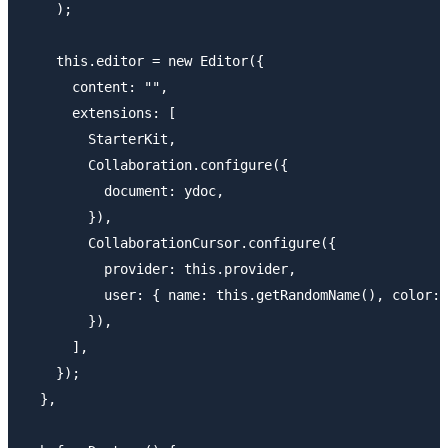
    );

    this.editor = new Editor({

      content: "",

      extensions: [

        StarterKit,

        Collaboration.configure({

          document: ydoc,

        }),

        CollaborationCursor.configure({

          provider: this.provider,

          user: { name: this.getRandomName(), color: 
        }),

      ],

    });

  },
