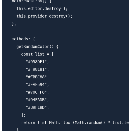
  beforeDestroy() {

    this.editor.destroy();

    this.provider.destroy();

  },

  methods: {

    getRandomColor() {

      const list = [

        "#958DF1",

        "#F98181",

        "#FBBC88",

        "#FAF594",

        "#70CFF8",

        "#94FADB",

        "#B9F18D",

      ];

      return list[Math.floor(Math.random() * list.len
    },
