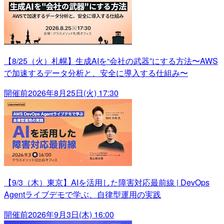
【8/25（火）札幌】生成AIを“会社の武器”にする方法〜AWS
で加速するデータ分析と、安全に導入する仕組み〜
開催前
2026年8月25日(火) 17:30
【9/3（木）東京】AIを活用した障害対応最前線 | DevOps
Agentライブデモで学ぶ、自律型運用の実践
開催前
2026年9月3日(木) 16:00