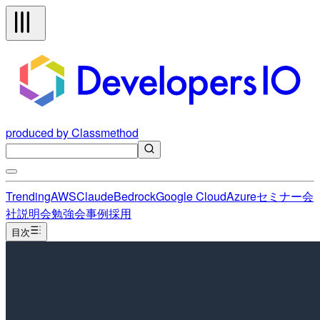
produced by Classmethod
Trending
AWS
Claude
Bedrock
Google Cloud
Azure
セミナー
会
社説明会
勉強会
事例
採用
目次