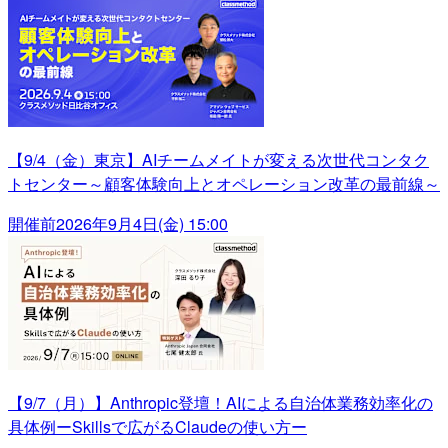
【9/4（金）東京】AIチームメイトが変える次世代コンタク
トセンター～顧客体験向上とオペレーション改革の最前線～
開催前
2026年9月4日(金) 15:00
【9/7（月）】Anthropic登壇！AIによる自治体業務効率化の
具体例ーSkillsで広がるClaudeの使い方ー