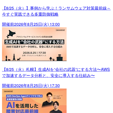
【8/25（火）】事例から学ぶ！ランサムウェア対策最前線～
今すぐ実践できる多重防御戦略
開催前
2026年8月25日(火) 13:00
【8/25（火）札幌】生成AIを“会社の武器”にする方法〜AWS
で加速するデータ分析と、安全に導入する仕組み〜
開催前
2026年8月25日(火) 17:30