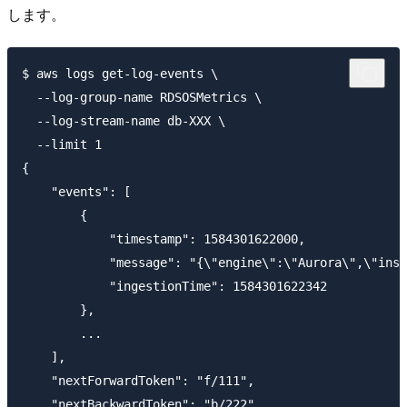
します。
$ aws logs get-log-events \

  --log-group-name RDSOSMetrics \

  --log-stream-name db-XXX \

  --limit 1

{

    "events": [

        {

            "timestamp": 1584301622000,

            "message": "{\"engine\":\"Aurora\",\"inst
            "ingestionTime": 1584301622342

        },

        ...

    ],

    "nextForwardToken": "f/111",

    "nextBackwardToken": "b/222"
