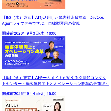
【9/3（木）東京】AIを活用した障害対応最前線 | DevOps
Agentライブデモで学ぶ、自律型運用の実践
開催前
2026年9月3日(木) 16:00
【9/4（金）東京】AIチームメイトが変える次世代コンタク
トセンター～顧客体験向上とオペレーション改革の最前線～
開催前
2026年9月4日(金) 15:00