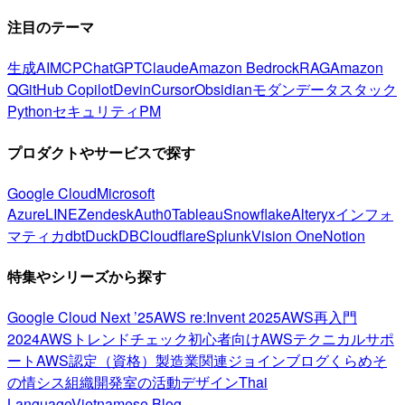
注目のテーマ
生成AI
MCP
ChatGPT
Claude
Amazon Bedrock
RAG
Amazon
Q
GitHub Copilot
Devin
Cursor
Obsidian
モダンデータスタック
Python
セキュリティ
PM
プロダクトやサービスで探す
Google Cloud
Microsoft
Azure
LINE
Zendesk
Auth0
Tableau
Snowflake
Alteryx
インフォ
マティカ
dbt
DuckDB
Cloudflare
Splunk
Vision One
Notion
特集やシリーズから探す
Google Cloud Next ’25
AWS re:Invent 2025
AWS再入門
2024
AWSトレンドチェック
初心者向け
AWSテクニカルサポ
ート
AWS認定（資格）
製造業関連
ジョインブログ
くらめそ
の情シス
組織開発室の活動
デザイン
Thai
Language
Vietnamese Blog