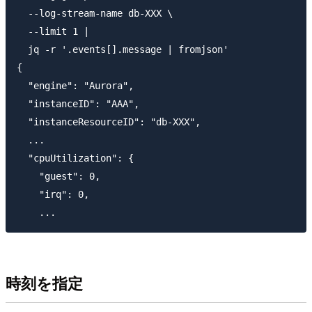
  --log-stream-name db-XXX \

  --limit 1 | 

  jq -r '.events[].message | fromjson'

{

  "engine": "Aurora",

  "instanceID": "AAA",

  "instanceResourceID": "db-XXX",

  ...

  "cpuUtilization": {

    "guest": 0,

    "irq": 0,

時刻を指定