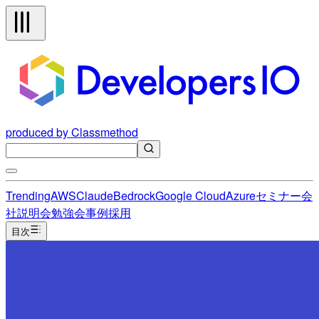
produced by Classmethod
Trending
AWS
Claude
Bedrock
Google Cloud
Azure
セミナー
会
社説明会
勉強会
事例
採用
目次