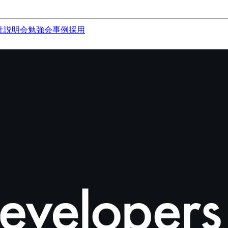
社説明会
勉強会
事例
採用