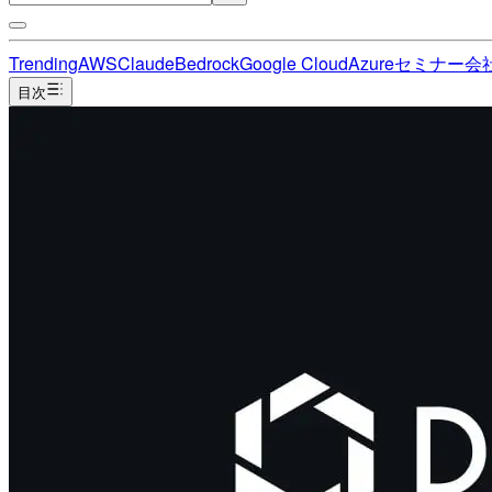
Trending
AWS
Claude
Bedrock
Google Cloud
Azure
セミナー
会
目次