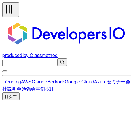
produced by Classmethod
Trending
AWS
Claude
Bedrock
Google Cloud
Azure
セミナー
会
社説明会
勉強会
事例
採用
目次