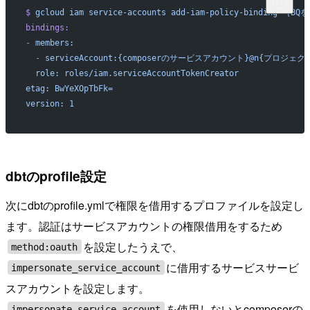
$
 gcloud
 iam
 service-accounts
 add-iam-policy-binding
 ｛BQを
bindings:
-
 members:
  -
 serviceAccount:{composerのサービスアカウント}@n{プロジェクト名}
  role: roles/iam.serviceAccountTokenCreator
etag: BwYeXOpTbFk=
version: 1
dbtのprofile設定
次にdbtのprofile.ymlで権限を借用するプロファイルを設定し
ます。認証はサービスアカウントの権限借用をするため
を設定したうえで、
method:oauth
に借用するサービスサービ
impersonate_service_account
スアカウントを設定します。
を使用しないとcomposerの
impersonate_service_account