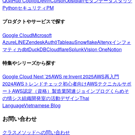
Q
GitHub Copilot
Devin
Cursor
Obsidian
モダンデータスタック
Python
セキュリティ
PM
プロダクトやサービスで探す
Google Cloud
Microsoft
Azure
LINE
Zendesk
Auth0
Tableau
Snowflake
Alteryx
インフォ
マティカ
dbt
DuckDB
Cloudflare
Splunk
Vision One
Notion
特集やシリーズから探す
Google Cloud Next ’25
AWS re:Invent 2025
AWS再入門
2024
AWSトレンドチェック
初心者向け
AWSテクニカルサポ
ート
AWS認定（資格）
製造業関連
ジョインブログ
くらめそ
の情シス
組織開発室の活動
デザイン
Thai
Language
Vietnamese Blog
お問い合わせ
クラスメソッドへの問い合わせ