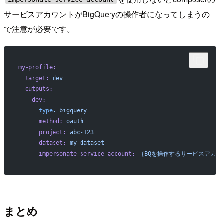
サービスアカウントがBigQueryの操作者になってしまうの
で注意が必要です。
my-profile:
  target:
 dev
  outputs:
    dev:
      type
:
 bigquery
      method:
 oauth
      project:
 abc-123
      dataset:
 my_dataset
      impersonate_service_account:
 ｛BQを操作するサービスアカウント
まとめ