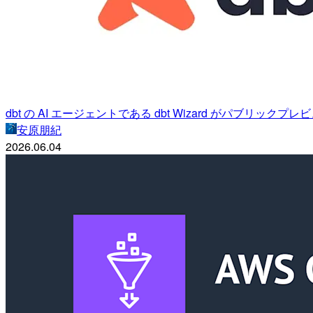
dbt の AI エージェントである dbt Wizard がパブリッ
安原朋紀
2026.06.04