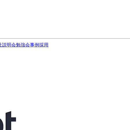
社説明会
勉強会
事例
採用