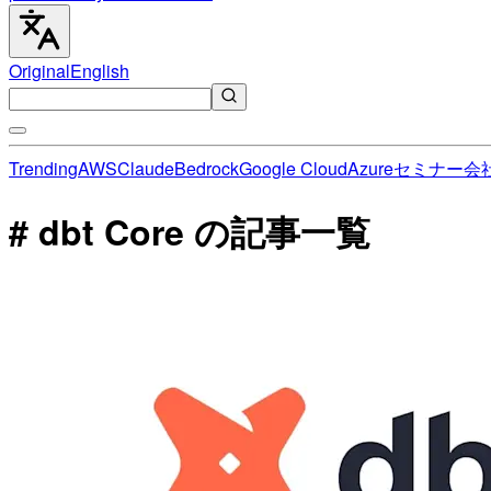
Original
English
Trending
AWS
Claude
Bedrock
Google Cloud
Azure
セミナー
会
# dbt Core の記事一覧