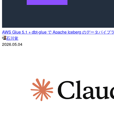
AWS Glue 5.1 + dbt-glue で Apache Iceberg のデ
石川覚
2026.05.04