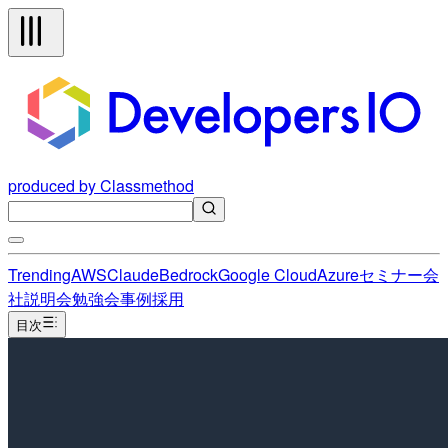
produced by Classmethod
Trending
AWS
Claude
Bedrock
Google Cloud
Azure
セミナー
会
社説明会
勉強会
事例
採用
目次