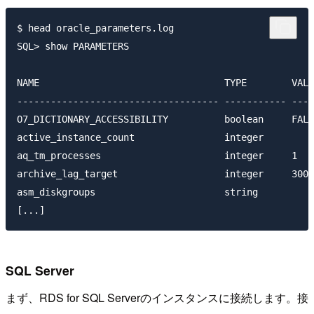
$ head oracle_parameters.log

SQL> show PARAMETERS

NAME                                 TYPE        VALU
------------------------------------ ----------- ----
O7_DICTIONARY_ACCESSIBILITY          boolean     FALS
active_instance_count                integer

aq_tm_processes                      integer     1

archive_lag_target                   integer     300

asm_diskgroups                       string

SQL Server
まず、RDS for SQL Serverのインスタンスに接続します。接