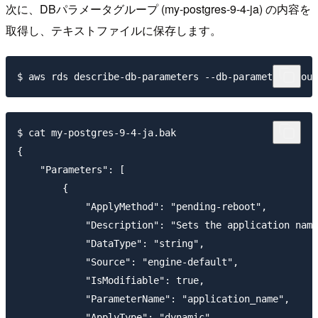
次に、DBパラメータグループ (my-postgres-9-4-ja) の内容を
取得し、テキストファイルに保存します。
$ cat my-postgres-9-4-ja.bak

{

    "Parameters": [

        {

            "ApplyMethod": "pending-reboot",

            "Description": "Sets the application name
            "DataType": "string",

            "Source": "engine-default",

            "IsModifiable": true,

            "ParameterName": "application_name",

            "ApplyType": "dynamic"
