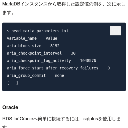
MariaDBインスタンスから取得した設定値の例を、次に示し
ます。
$ head maria_parameters.txt

Variable_name    Value

aria_block_size    8192

aria_checkpoint_interval    30

aria_checkpoint_log_activity    1048576

aria_force_start_after_recovery_failures    0

aria_group_commit    none

Oracle
RDS for Oracleへ簡単に接続するには、sqlplusを使用しま
す。