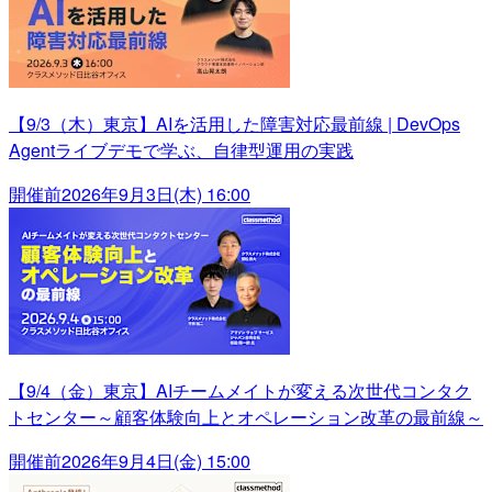
【9/3（木）東京】AIを活用した障害対応最前線 | DevOps
Agentライブデモで学ぶ、自律型運用の実践
開催前
2026年9月3日(木) 16:00
【9/4（金）東京】AIチームメイトが変える次世代コンタク
トセンター～顧客体験向上とオペレーション改革の最前線～
開催前
2026年9月4日(金) 15:00