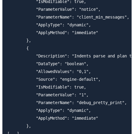
            "IsModifiable": true,

            "ParameterValue": "notice",

            "ParameterName": "client_min_messages",

            "ApplyType": "dynamic",

            "ApplyMethod": "immediate"

        },

        {

            "Description": "Indents parse and plan tr
            "DataType": "boolean",

            "AllowedValues": "0,1",

            "Source": "engine-default",

            "IsModifiable": true,

            "ParameterValue": "1",

            "ParameterName": "debug_pretty_print",

            "ApplyType": "dynamic",

            "ApplyMethod": "immediate"

        },
