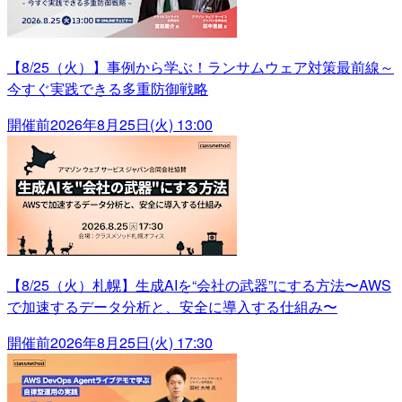
【8/25（火）】事例から学ぶ！ランサムウェア対策最前線～
今すぐ実践できる多重防御戦略
開催前
2026年8月25日(火) 13:00
【8/25（火）札幌】生成AIを“会社の武器”にする方法〜AWS
で加速するデータ分析と、安全に導入する仕組み〜
開催前
2026年8月25日(火) 17:30