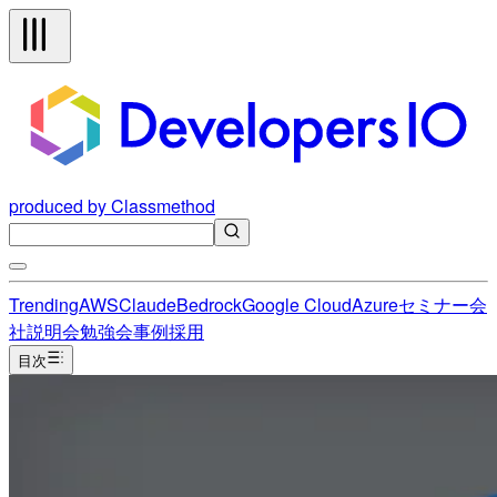
produced by Classmethod
Trending
AWS
Claude
Bedrock
Google Cloud
Azure
セミナー
会
社説明会
勉強会
事例
採用
目次