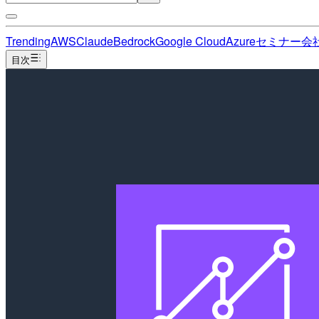
Trending
AWS
Claude
Bedrock
Google Cloud
Azure
セミナー
会
目次