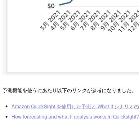
予測機能を使うにあたり以下のリンクが参考になりました。
Amazon QuickSight を使用した予測と What-If シナリオの作成
How forecasting and what-if analysis works in Quicksight?