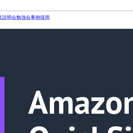
社説明会
勉強会
事例
採用