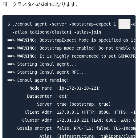
同一クラスタへのJoinになります。
$ ./consul agent -server -bootstrap-expect 1 -data-di
  -atlas takipone/cluster1 -atlas-join

==> WARNING: BootstrapExpect Mode is specified as 1; 
==> WARNING: Bootstrap mode enabled! Do not enable un
==> WARNING: It is highly recommended to set GOMAXPRO
==> Starting Consul agent...

==> Starting Consul agent RPC...

==> Consul agent running!

         Node name: 'ip-172-31-20-221'

        Datacenter: 'dc1'

            Server: true (bootstrap: true)

       Client Addr: 127.0.0.1 (HTTP: 8500, HTTPS: -1,
      Cluster Addr: 172.31.20.221 (LAN: 8301, WAN: 83
    Gossip encrypt: false, RPC-TLS: false, TLS-Incomi
             Atlas: (Infrastructure: 'takipone/cluste