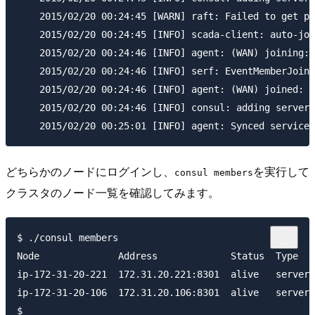
    2015/02/20 00:24:45 [WARN] raft: Failed to get pr
    2015/02/20 00:24:45 [INFO] scada-client: auto-joi
    2015/02/20 00:24:46 [INFO] agent: (WAN) joining: 
    2015/02/20 00:24:46 [INFO] serf: EventMemberJoin:
    2015/02/20 00:24:46 [INFO] agent: (WAN) joined: 1
    2015/02/20 00:24:46 [INFO] consul: adding server 
どちらかのノードにログインし、
を実行して
consul members
クラスタのノード一覧を確認してみます。
$ ./consul members

Node              Address             Status  Type   
ip-172-31-20-221  172.31.20.221:8301  alive   server 
ip-172-31-20-106  172.31.20.106:8301  alive   server 