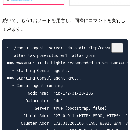
続いて、もう1台ノードを用意し、同様にコマンドを実行し
てみます。
$ ./consul agent -server -data-dir /tmp/consul \

  -atlas takipone/cluster1 -atlas-join

==> WARNING: It is highly recommended to set GOMAXPRO
==> Starting Consul agent...

==> Starting Consul agent RPC...

==> Consul agent running!

         Node name: 'ip-172-31-20-106'

        Datacenter: 'dc1'

            Server: true (bootstrap: false)

       Client Addr: 127.0.0.1 (HTTP: 8500, HTTPS: -1,
      Cluster Addr: 172.31.20.106 (LAN: 8301, WAN: 83