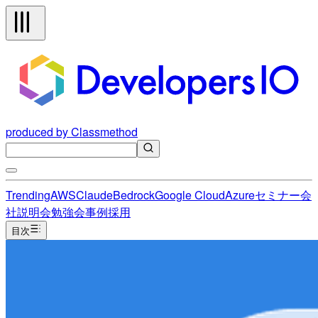
produced by Classmethod
Trending
AWS
Claude
Bedrock
Google Cloud
Azure
セミナー
会
社説明会
勉強会
事例
採用
目次