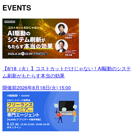
EVENTS
【8/18（火）】コストカットだけじゃない！AI駆動のシステ
ム刷新がもたらす本当の効果
開催前
2026年8月18日(火) 15:00