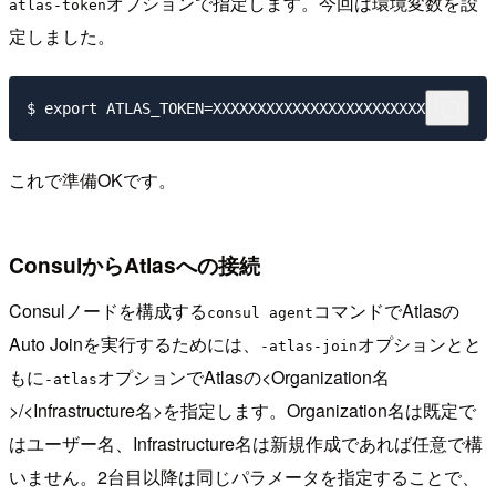
オプションで指定します。今回は環境変数を設
atlas-token
定しました。
これで準備OKです。
ConsulからAtlasへの接続
Consulノードを構成する
コマンドでAtlasの
consul agent
Auto Joinを実行するためには、
オプションとと
-atlas-join
もに
オプションでAtlasの<Organization名
-atlas
>/<Infrastructure名>を指定します。Organization名は既定で
はユーザー名、Infrastructure名は新規作成であれば任意で構
いません。2台目以降は同じパラメータを指定することで、