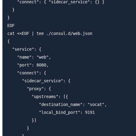
    "connect": { "sidecar_service": {} }

  }

}

EOF

cat <<EOF | tee ./consul.d/web.json

{

  "service": {

    "name": "web",

    "port": 8080,

    "connect": {

      "sidecar_service": {

        "proxy": {

          "upstreams": [{

             "destination_name": "socat",

             "local_bind_port": 9191

          }]

        }

      }
