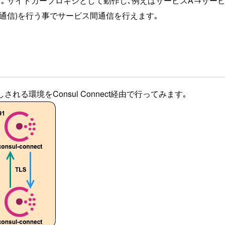
能です｡ サイドカープロキシとして動作し､例えばサービスA→サ
nectへの通信)を行う事でサービス間通信を行えます｡
る環境をConsul Connect経由で行ってみます｡