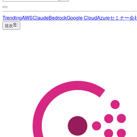
Trending
AWS
Claude
Bedrock
Google Cloud
Azure
セミナー
会
目次