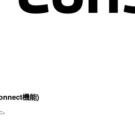
onnect機能)
た｡