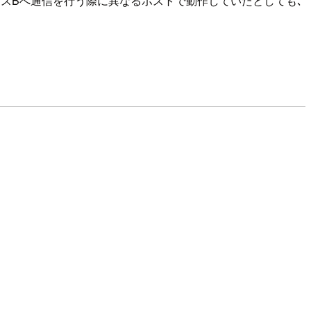
ービスBへ通信を行う際に異なるホストで動作していたとしても､