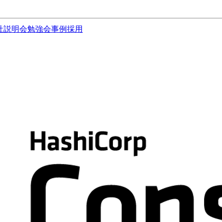
社説明会
勉強会
事例
採用