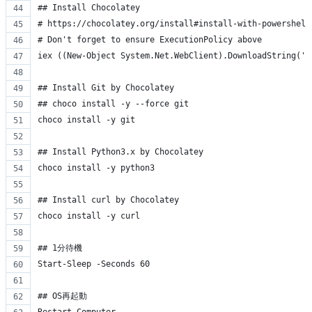
## Install Chocolatey 
# https://chocolatey.org/install#install-with-powershell
# Don't forget to ensure ExecutionPolicy above
iex ((New-Object System.Net.WebClient).DownloadString('h
## Install Git by Chocolatey
## choco install -y --force git
choco install -y git
## Install Python3.x by Chocolatey
choco install -y python3
## Install curl by Chocolatey
choco install -y curl
## 1分待機
Start-Sleep -Seconds 60
## OS再起動