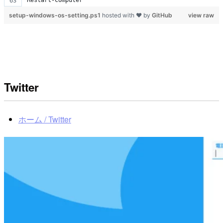
Restart-Computer
setup-windows-os-setting.ps1
hosted with ❤ by
GitHub
view raw
Twitter
ホーム / Twitter