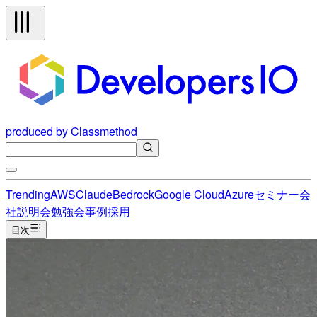
produced by Classmethod
Trending
AWS
Claude
Bedrock
Google Cloud
Azure
セミナー
会
社説明会
勉強会
事例
採用
目次