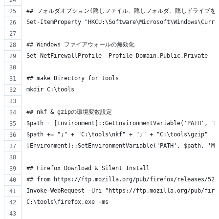
## フォルダオプション(隠しファイル、隠しフォルダ、隠しドライブを
Set-ItemProperty "HKCU:\Software\Microsoft\Windows\Curre
## Windows ファイアウォールの無効化
Set-NetFirewallProfile -Profile Domain,Public,Private -E
## make Directory for tools
mkdir C:\tools
## nkf & gzipの環境変数設定
$path = [Environment]::GetEnvironmentVariable('PATH', 'M
$path += ";" + "C:\tools\nkf" + ";" + "C:\tools\gzip"
[Environment]::SetEnvironmentVariable('PATH', $path, 'Ma
## Firefox Download & Silent Install
## from https://ftp.mozilla.org/pub/firefox/releases/52.
Invoke-WebRequest -Uri "https://ftp.mozilla.org/pub/fire
C:\tools\firefox.exe -ms