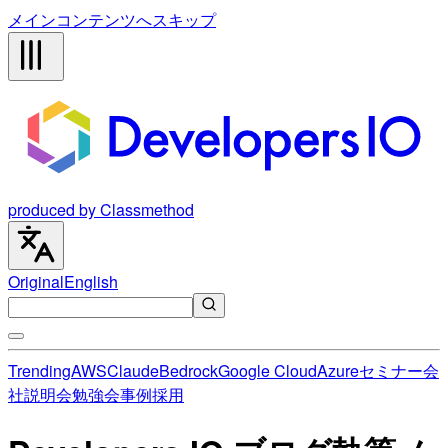
メインコンテンツへスキップ
produced by Classmethod
Original
English
Trending
AWS
Claude
Bedrock
Google Cloud
Azure
セミナー
会
社説明会
勉強会
事例
採用