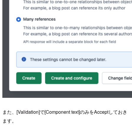
また、[Validation]で[Component text]のみをAcceptしておき
ます。