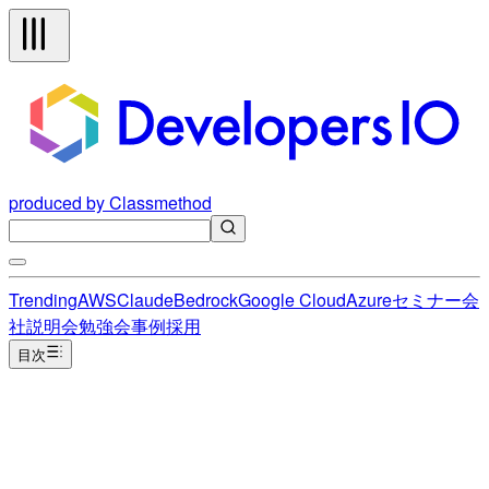
produced by Classmethod
Trending
AWS
Claude
Bedrock
Google Cloud
Azure
セミナー
会
社説明会
勉強会
事例
採用
目次