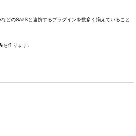
inaryなどのSaaSと連携するプラグインを数多く揃えていること
み
を作ります。