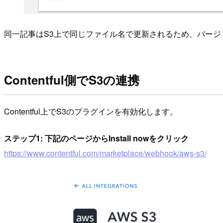
同一記事はS3上で同じファイル名で更新されるため、バージョニ
Contentful側でS3の連携
Contentful上でS3のプラグインを有効化します。
ステップ1: 下記のページからInstall nowをクリック
https://www.contentful.com/marketplace/webhook/aws-s3/