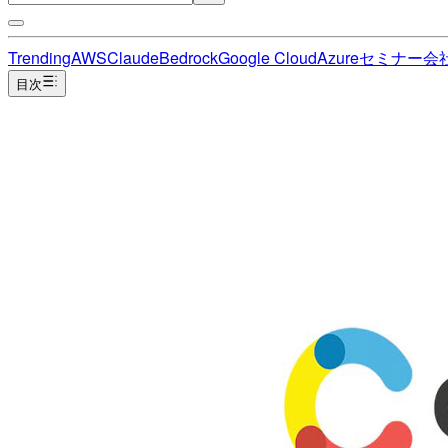
Trending
AWS
Claude
Bedrock
Google Cloud
Azure
セミナー
会
目次