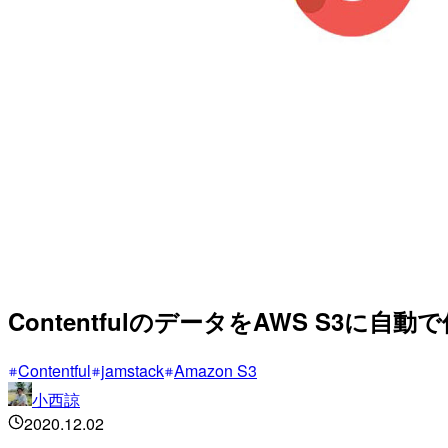
ContentfulのデータをAWS S3
Contentful
jamstack
Amazon S3
小西諒
2020.12.02