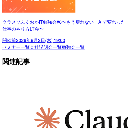
クラメソふくおかIT勉強会#6〜もう戻れない！AIで変わった
仕事のやり方LT会〜
開催前
2026年9月3日(木) 19:00
セミナー一覧
会社説明会一覧
勉強会一覧
関連記事