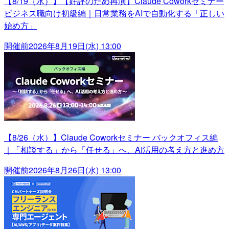
【8/19（水）】【好評のため再演】Claude Coworkセミナー
ビジネス職向け初級編｜日常業務をAIで自動化する「正しい
始め方」
開催前
2026年8月19日(水) 13:00
【8/26（水）】Claude Coworkセミナー バックオフィス編
｜「相談する」から「任せる」へ、AI活用の考え方と進め方
開催前
2026年8月26日(水) 13:00