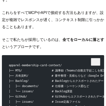
これらをすべてMCPやAPIで接続する方法もありますが、設
定が複雑でレスポンスが遅く、コンテキスト制限に引っかか
ることもあります。
そこで私たちが採用しているのは、
全てをローカルに落とす
というアプローチです。
apparel-membership-card-context/
├── MTG/                  # 議事録（Teamsの自動文字起こしを配
├── 共有資料/              # 要件整理・見積もりなど（Google D
├── Backlog/              # Backlogからエクスポートされたデー
│   ├── documents/        # 仕様書・シーケンス図など
│   └── issues/           # Backlog課題
├── GitHub/               # GitHubからエクスポートされたデータ
│   ├── issues/           # Issue定義ファイル