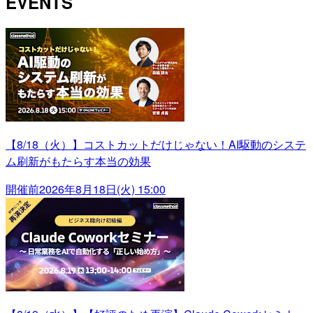
EVENTS
【8/18（火）】コストカットだけじゃない！AI駆動のシステ
ム刷新がもたらす本当の効果
開催前
2026年8月18日(火) 15:00