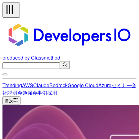
produced by Classmethod
Trending
AWS
Claude
Bedrock
Google Cloud
Azure
セミナー
会
社説明会
勉強会
事例
採用
目次