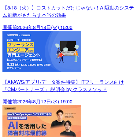
【8/18（火）】コストカットだけじゃない！AI駆動のシステ
ム刷新がもたらす本当の効果
開催前
2026年8月18日(火) 15:00
【AI/AWS/アプリ/データ案件特集】ITフリーランス向け
「CMパートナーズ」 説明会 by クラスメソッド
開催前
2026年8月12日(水) 19:00