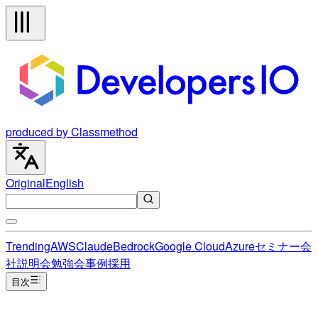
produced by Classmethod
Original
English
Trending
AWS
Claude
Bedrock
Google Cloud
Azure
セミナー
会
社説明会
勉強会
事例
採用
目次