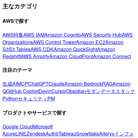
主なカテゴリ
AWSで探す
AWS特集
AWS IAM
Amazon Cognito
AWS Security Hub
AWS
Organizations
AWS Control Tower
Amazon EC2
Amazon
S3
S3 Tables
AWS CDK
Amazon QuickSight
Amazon
Redshift
AWS Amplify
Amazon CloudFront
Amazon Connect
注目のテーマ
生成AI
MCP
ChatGPT
Claude
Amazon Bedrock
RAG
Amazon
Q
GitHub Copilot
Devin
Cursor
Obsidian
モダンデータスタック
Python
セキュリティ
PM
プロダクトやサービスで探す
Google Cloud
Microsoft
Azure
LINE
Zendesk
Auth0
Tableau
Snowflake
Alteryx
インフォ